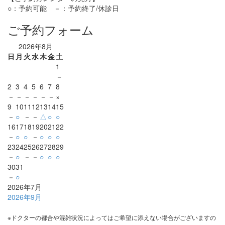
○：予約可能 －：予約終了/休診日
ご予約フォーム
2026年8月
日
月
火
水
木
金
土
1
－
2
3
4
5
6
7
8
－
－
－
－
－
－
×
9
10
11
12
13
14
15
－
○
－
－
△
○
○
16
17
18
19
20
21
22
－
○
○
－
○
○
○
23
24
25
26
27
28
29
－
○
－
－
○
○
○
30
31
－
○
2026年7月
2026年9月
※ドクターの都合や混雑状況によってはご希望に添えない場合がございますの