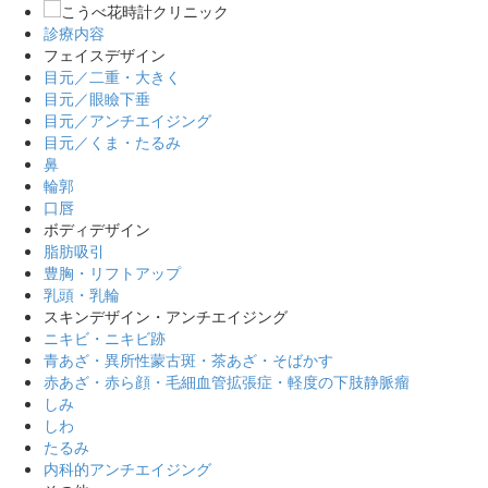
診療内容
フェイスデザイン
目元／二重・大きく
目元／眼瞼下垂
目元／アンチエイジング
目元／くま・たるみ
鼻
輪郭
口唇
ボディデザイン
脂肪吸引
豊胸・リフトアップ
乳頭・乳輪
スキンデザイン・アンチエイジング
ニキビ・ニキビ跡
青あざ・異所性蒙古斑・茶あざ・そばかす
赤あざ・赤ら顔・毛細血管拡張症・軽度の下肢静脈瘤
しみ
しわ
たるみ
内科的アンチエイジング