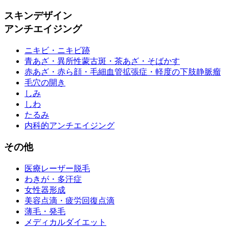
スキンデザイン
アンチエイジング
ニキビ・ニキビ跡
青あざ・異所性蒙古斑・茶あざ・そばかす
赤あざ・赤ら顔・毛細血管拡張症・軽度の下肢静脈瘤
毛穴の開き
しみ
しわ
たるみ
内科的アンチエイジング
その他
医療レーザー脱毛
わきが・多汗症
女性器形成
美容点滴・疲労回復点滴
薄毛・発毛
メディカルダイエット