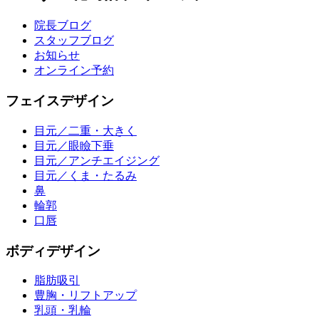
院長ブログ
スタッフブログ
お知らせ
オンライン予約
フェイスデザイン
目元／二重・大きく
目元／眼瞼下垂
目元／アンチエイジング
目元／くま・たるみ
鼻
輪郭
口唇
ボディデザイン
脂肪吸引
豊胸・リフトアップ
乳頭・乳輪