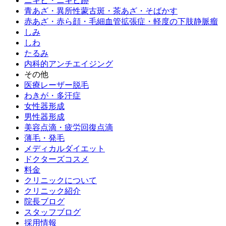
ニキビ・ニキビ跡
青あざ・異所性蒙古斑・茶あざ・そばかす
赤あざ・赤ら顔・毛細血管拡張症・軽度の下肢静脈瘤
しみ
しわ
たるみ
内科的アンチエイジング
その他
医療レーザー脱毛
わきが・多汗症
女性器形成
男性器形成
美容点滴・疲労回復点滴
薄毛・発毛
メディカルダイエット
ドクターズコスメ
料金
クリニックについて
クリニック紹介
院長ブログ
スタッフブログ
採用情報