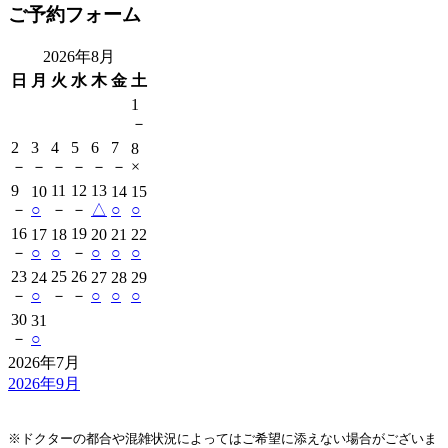
ご予約フォーム
2026年8月
日
月
火
水
木
金
土
1
－
2
3
4
5
6
7
8
－
－
－
－
－
－
×
9
11
12
13
10
14
15
－
○
－
－
△
○
○
16
19
17
18
20
21
22
－
○
○
－
○
○
○
23
25
26
24
27
28
29
－
○
－
－
○
○
○
30
31
－
○
2026年7月
2026年9月
※ドクターの都合や混雑状況によってはご希望に添えない場合がございま