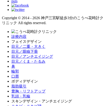
Copyright © 2014 - 2026 神戸三宮駅徒歩3分のこうべ花時計ク
リニック All rights reserved.
診療内容
フェイスデザイン
目元／二重・大きく
目元／眼瞼下垂
目元／アンチエイジング
目元／くま・たるみ
鼻
輪郭
口唇
ボディデザイン
脂肪吸引
豊胸・リフトアップ
乳頭・乳輪
スキンデザイン・アンチエイジング