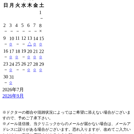
日
月
火
水
木
金
土
1
－
2
3
4
5
6
7
8
－
－
－
－
－
－
×
9
11
12
13
10
14
15
－
○
－
－
△
○
○
16
19
17
18
20
21
22
－
○
○
－
○
○
○
23
25
26
24
27
28
29
－
○
－
－
○
○
○
30
31
－
○
2026年7月
2026年9月
※ドクターの都合や混雑状況によってはご希望に添えない場合がございま
すので、予めご了承下さい。
※メール送信後、当クリニックからのメールが届かない場合は、メールア
ドレスに誤りがある場合がございます。恐れ入りますが、改めてご入力い