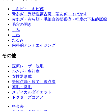
ニキビ・ニキビ跡
青あざ・異所性蒙古斑・茶あざ・そばかす
赤あざ・赤ら顔・毛細血管拡張症・軽度の下肢静脈瘤
毛穴の開き
しみ
しわ
たるみ
内科的アンチエイジング
その他
医療レーザー脱毛
わきが・多汗症
女性器形成
美容点滴・疲労回復点滴
薄毛・発毛
メディカルダイエット
ドクターズコスメ
料金表