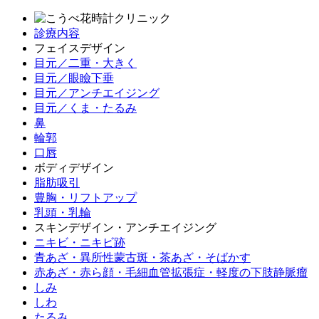
診療内容
フェイスデザイン
目元／二重・大きく
目元／眼瞼下垂
目元／アンチエイジング
目元／くま・たるみ
鼻
輪郭
口唇
ボディデザイン
脂肪吸引
豊胸・リフトアップ
乳頭・乳輪
スキンデザイン・アンチエイジング
ニキビ・ニキビ跡
青あざ・異所性蒙古斑・茶あざ・そばかす
赤あざ・赤ら顔・毛細血管拡張症・軽度の下肢静脈瘤
しみ
しわ
たるみ