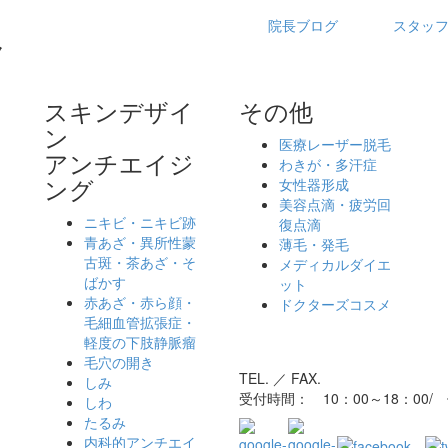
院長ブログ
スタッ
スキンデザイ
その他
ン
医療レーザー脱毛
アンチエイジ
わきが・多汗症
ング
女性器形成
ッ
美容点滴・疲労回
ニキビ・ニキビ跡
復点滴
青あざ・異所性蒙
薄毛・発毛
古斑・茶あざ・そ
メディカルダイエ
ばかす
ット
赤あざ・赤ら顔・
ドクターズコスメ
毛細血管拡張症・
軽度の下肢静脈瘤
毛穴の開き
TEL. ／ FAX.
しみ
受付時間： 10：00～18：00
しわ
たるみ
内科的アンチエイ