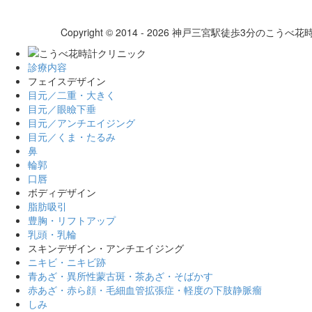
Copyright © 2014 - 2026 神戸三宮駅徒歩3分のこうべ花時計ク
診療内容
フェイスデザイン
目元／二重・大きく
目元／眼瞼下垂
目元／アンチエイジング
目元／くま・たるみ
鼻
輪郭
口唇
ボディデザイン
脂肪吸引
豊胸・リフトアップ
乳頭・乳輪
スキンデザイン・アンチエイジング
ニキビ・ニキビ跡
青あざ・異所性蒙古斑・茶あざ・そばかす
赤あざ・赤ら顔・毛細血管拡張症・軽度の下肢静脈瘤
しみ