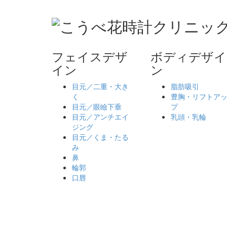
フェイスデザ
ボディデザイ
イン
ン
目元／二重・大き
脂肪吸引
く
豊胸・リフトア
目元／眼瞼下垂
プ
目元／アンチエイ
乳頭・乳輪
ジング
目元／くま・たる
み
鼻
輪郭
口唇