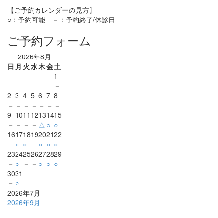
【ご予約カレンダーの見方】
○：予約可能 －：予約終了/休診日
ご予約フォーム
2026年8月
日
月
火
水
木
金
土
1
－
2
3
4
5
6
7
8
－
－
－
－
－
－
－
9
10
11
12
13
14
15
－
－
－
－
△
○
○
16
17
18
19
20
21
22
－
○
○
－
○
○
○
23
24
25
26
27
28
29
－
○
－
－
○
○
○
30
31
－
○
2026年7月
2026年9月