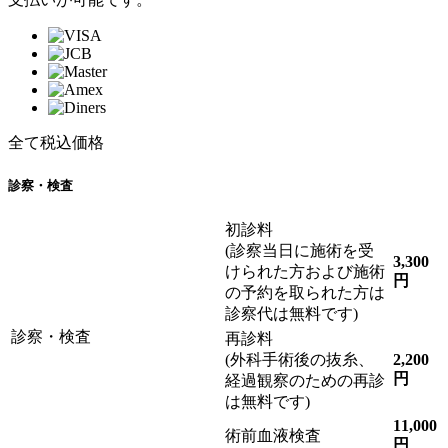
全て税込価格
診察・検査
初診料
(診察当日に施術を受
3,300
けられた方および施術
円
の予約を取られた方は
診察代は無料です)
診察・検査
再診料
(外科手術後の抜糸、
2,200
円
経過観察のための再診
は無料です)
11,000
術前血液検査
円