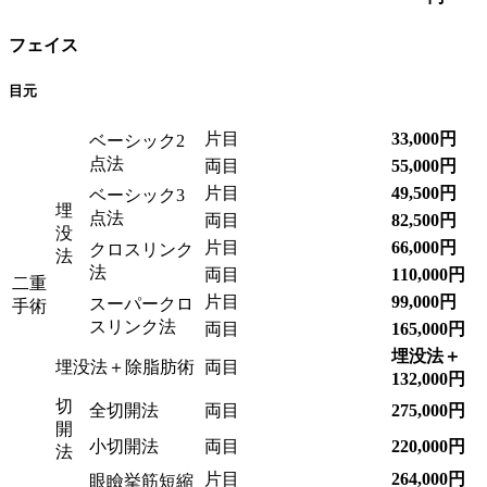
フェイス
目元
片目
33,000円
ベーシック2
点法
両目
55,000円
片目
49,500円
ベーシック3
埋
点法
両目
82,500円
没
片目
66,000円
クロスリンク
法
法
両目
110,000円
二重
片目
99,000円
スーパークロ
手術
スリンク法
両目
165,000円
埋没法＋
埋没法＋除脂肪術
両目
132,000円
切
全切開法
両目
275,000円
開
小切開法
両目
220,000円
法
片目
264,000円
眼瞼挙筋短縮