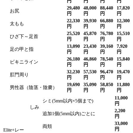
円
円
円
円
29,480
48,000
88,440
17,820
お尻
円
円
円
円
22,330
39,930
66,880
12,300
太もも
円
円
円
円
25,520
45,870
76,780
15,510
ひざ下～足首
円
円
円
円
13,090
23,430
39,160
7,920
足の甲と指
円
円
円
円
26,180
46,860
78,540
15,840
ビキニライン
円
円
円
円
32,230
57,530
96,470
19,470
肛門周り
円
円
円
円
19,690
35,090
58,850
11,880
男性器（陰茎・陰嚢）
円
円
円
円
11,000
シミ(5mm以内×5個まで)
円
しみ
2,200
追加1個(5mm以内)ごとに
円
33,000
両頬
円
Elite+レー