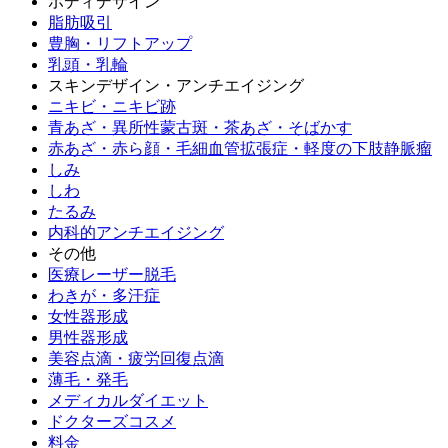
ボディデザイン
脂肪吸引
豊胸・リフトアップ
乳頭・乳輪
スキンデザイン・アンチエイジング
ニキビ・ニキビ跡
青あざ・異所性蒙古斑・茶あざ・そばかす
赤あざ・赤ら顔・毛細血管拡張症・軽度の下肢静脈瘤
しみ
しわ
たるみ
内科的アンチエイジング
その他
医療レーザー脱毛
わきが・多汗症
女性器形成
男性器形成
美容点滴・疲労回復点滴
薄毛・発毛
メディカルダイエット
ドクターズコスメ
料金