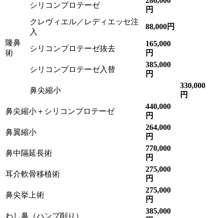
286,000
シリコンプロテーゼ
円
クレヴィエル／レディエッセ注
88,000円
入
隆鼻
165,000
シリコンプロテーゼ抜去
術
円
385,000
シリコンプロテーゼ入替
円
330,000
鼻尖縮小
円
440,000
鼻尖縮小＋シリコンプロテーゼ
円
264,000
鼻翼縮小
円
770,000
鼻中隔延長術
円
275,000
耳介軟骨移植術
円
275,000
鼻尖挙上術
円
385,000
わし鼻（ハンプ削り）