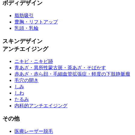
ボディデザイン
脂肪吸引
豊胸・リフトアップ
乳頭・乳輪
スキンデザイン
アンチエイジング
ニキビ・ニキビ跡
青あざ・異所性蒙古斑・茶あざ・そばかす
赤あざ・赤ら顔・毛細血管拡張症・軽度の下肢静脈瘤
毛穴の開き
しみ
しわ
たるみ
内科的アンチエイジング
その他
医療レーザー脱毛