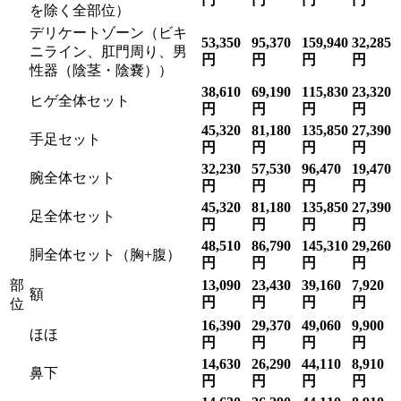
を除く全部位）
デリケートゾーン（ビキ
53,350
95,370
159,940
32,285
ニライン、肛門周り、男
円
円
円
円
性器（陰茎・陰嚢））
38,610
69,190
115,830
23,320
ヒゲ全体セット
円
円
円
円
45,320
81,180
135,850
27,390
手足セット
円
円
円
円
32,230
57,530
96,470
19,470
腕全体セット
円
円
円
円
45,320
81,180
135,850
27,390
足全体セット
円
円
円
円
48,510
86,790
145,310
29,260
胴全体セット（胸+腹）
円
円
円
円
部
13,090
23,430
39,160
7,920
額
円
円
円
円
位
16,390
29,370
49,060
9,900
ほほ
円
円
円
円
14,630
26,290
44,110
8,910
鼻下
円
円
円
円