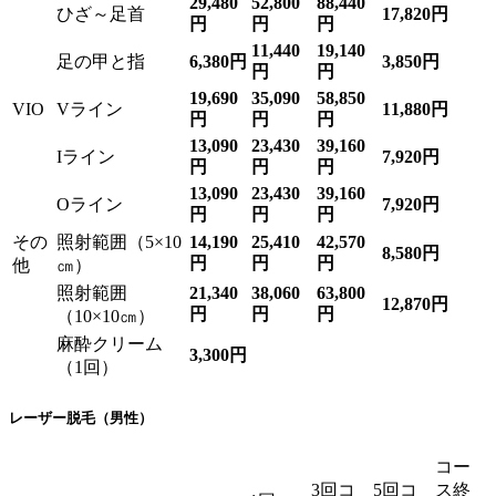
29,480
52,800
88,440
ひざ～足首
17,820円
円
円
円
11,440
19,140
足の甲と指
6,380円
3,850円
円
円
19,690
35,090
58,850
VIO
Vライン
11,880円
円
円
円
13,090
23,430
39,160
Iライン
7,920円
円
円
円
13,090
23,430
39,160
Oライン
7,920円
円
円
円
その
照射範囲（5×10
14,190
25,410
42,570
8,580円
円
円
円
他
㎝）
照射範囲
21,340
38,060
63,800
12,870円
円
円
円
（10×10㎝）
麻酔クリーム
3,300円
（1回）
レーザー脱毛（男性）
コー
3回コ
5回コ
ス終