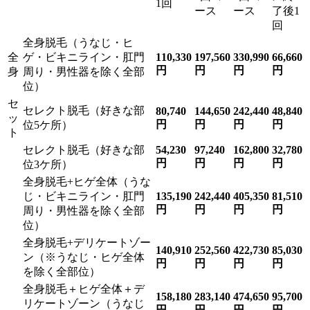
1回
ース
ース
了後1
回
全身脱毛（うなじ・ヒ
全
ゲ・ビキニライン・肛門
110,330
197,560
330,990
66,660
円
円
円
円
身
周り・男性器を除く全部
位）
セ
セレクト脱毛（好きな部
80,740
144,650
242,440
48,840
ッ
円
円
円
円
位5ケ所）
ト
セレクト脱毛（好きな部
54,230
97,240
162,800
32,780
円
円
円
円
位3ケ所）
全身脱毛+ヒゲ全体（うな
じ・ビキニライン・肛門
135,190
242,440
405,350
81,510
円
円
円
円
周り・男性器を除く全部
位）
全身脱毛+デリケートゾー
140,910
252,560
422,730
85,030
ン（※うなじ・ヒゲ全体
円
円
円
円
を除く全部位）
全身脱毛＋ヒゲ全体＋デ
158,180
283,140
474,650
95,700
リケートゾーン（うなじ
円
円
円
円