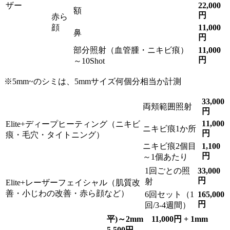
ザー
22,000
額
円
赤ら
顔
11,000
鼻
円
部分照射（血管腫・ニキビ痕）
11,000
円
～10Shot
※5mm~のシミは、5mmサイズ何個分相当か計測
33,000
両頬範囲照射
円
11,000
Elite+ディープヒーティング（ニキビ
ニキビ痕1か所
円
痕・毛穴・タイトニング）
ニキビ痕2個目
1,100
円
～1個あたり
1回ごとの照
33,000
円
射
Elite+レーザーフェイシャル（肌質改
善・小じわの改善・赤ら顔など）
6回セット（1
165,000
円
回/3-4週間）
平)～2mm 11,000円 + 1mm
5,500円