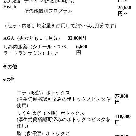
チノインを使用の場合）
ZO Skin
Health
20,680
その他個別プログラム
円～
（セット内容は規定量を使用して約3～4カ月分です）
AGA（男女とも１ヵ月分）
33,000円
しみ内服薬（シナール・ユベ
6,600
円
ラ・トランサミン）1ヵ月
その他
その他
エラ（咬筋）ボトックス
77,000
(厚生労働省認可済みのボトックスビスタを
円
使用)
ふくらはぎ（下腿）ボトックス
110,000
(厚生労働省認可済みのボトックスビスタを
円
使用)
脇（多汗症）ボトックス