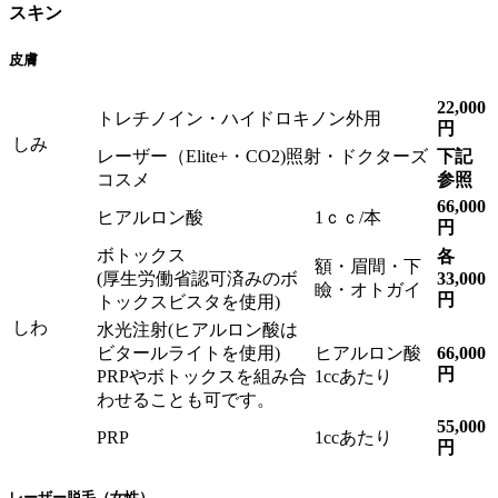
スキン
皮膚
22,000
トレチノイン・ハイドロキノン外用
円
しみ
レーザー（Elite+・CO2)照射・ドクターズ
下記
コスメ
参照
66,000
ヒアルロン酸
1ｃｃ/本
円
ボトックス
各
額・眉間・下
(厚生労働省認可済みのボ
33,000
瞼・オトガイ
円
トックスビスタを使用)
しわ
水光注射(ヒアルロン酸は
ビタールライトを使用)
ヒアルロン酸
66,000
円
PRPやボトックスを組み合
1ccあたり
わせることも可です。
55,000
PRP
1ccあたり
円
レーザー脱毛（女性）