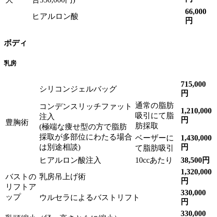
66,000
ヒアルロン酸
円
ボディ
乳房
715,000
シリコンジェルバッグ
円
通常の脂肪
コンデンスリッチファット
1,210,000
吸引にて脂
注入
円
豊胸術
肪採取
(極端な痩せ型の方で脂肪
採取が多部位にわたる場合
ベーザーに
1,430,000
は別途相談)
円
て脂肪吸引
ヒアルロン酸注入
10ccあたり
38,500円
1,320,000
バストの
乳房吊上げ術
円
リフトア
330,000
ップ
ウルセラによるバストリフト
円
330,000