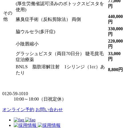
77,000
(厚生労働省認可済みのボトックスビスタを
円
使用)
その
440,000
他
腋臭症手術（反転剪除法） 両側
円
330,000
脇ウルセラ(多汗症)
円
220,000
小陰唇縮小
円
グラッシュビスタ（両目70日分） 睫毛貧毛
33,000
円
症治療薬
BNLS 脂肪溶解注射 1シリンジ（1cc）あ
8,800円
たり
0120-59-1010
10:00～18:00（日祝定休）
オンライン予約
お問い合わせ