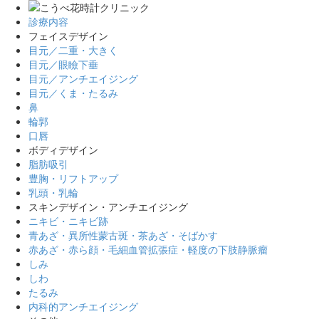
診療内容
フェイスデザイン
目元／二重・大きく
目元／眼瞼下垂
目元／アンチエイジング
目元／くま・たるみ
鼻
輪郭
口唇
ボディデザイン
脂肪吸引
豊胸・リフトアップ
乳頭・乳輪
スキンデザイン・アンチエイジング
ニキビ・ニキビ跡
青あざ・異所性蒙古斑・茶あざ・そばかす
赤あざ・赤ら顔・毛細血管拡張症・軽度の下肢静脈瘤
しみ
しわ
たるみ
内科的アンチエイジング