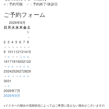
○：予約可能 －：予約終了/休診日
ご予約フォーム
2026年8月
日
月
火
水
木
金
土
1
－
2
3
4
5
6
7
8
－
－
－
－
－
－
－
9
10
11
12
13
14
15
－
○
－
－
△
○
○
16
17
18
19
20
21
22
－
○
○
－
○
○
○
23
24
25
26
27
28
29
－
○
－
－
○
○
○
30
31
－
○
2026年7月
2026年9月
※ドクターの都合や混雑状況によってはご希望に添えない場合がございますの