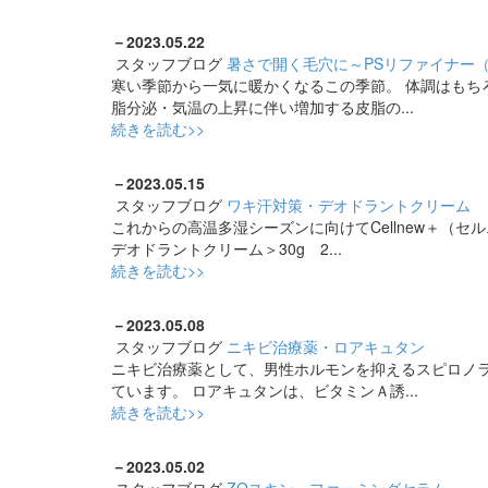
－
2023.05.22
スタッフブログ
暑さで開く毛穴に～PSリファイナー
寒い季節から一気に暖かくなるこの季節。 体調はもち
脂分泌・気温の上昇に伴い増加する皮脂の...
続きを読む>>
－
2023.05.15
スタッフブログ
ワキ汗対策・デオドラントクリーム
これからの高温多湿シーズンに向けてCellnew＋（
デオドラントクリーム＞30g 2...
続きを読む>>
－
2023.05.08
スタッフブログ
ニキビ治療薬・ロアキュタン
ニキビ治療薬として、男性ホルモンを抑えるスピロノ
ています。 ロアキュタンは、ビタミンＡ誘...
続きを読む>>
－
2023.05.02
スタッフブログ
ZOスキン・ファーミングセラム