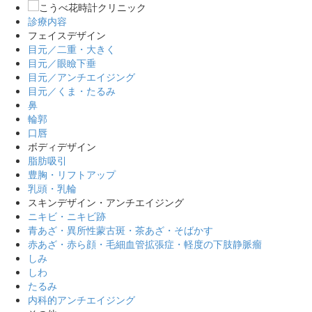
診療内容
フェイスデザイン
目元／二重・大きく
目元／眼瞼下垂
目元／アンチエイジング
目元／くま・たるみ
鼻
輪郭
口唇
ボディデザイン
脂肪吸引
豊胸・リフトアップ
乳頭・乳輪
スキンデザイン・アンチエイジング
ニキビ・ニキビ跡
青あざ・異所性蒙古斑・茶あざ・そばかす
赤あざ・赤ら顔・毛細血管拡張症・軽度の下肢静脈瘤
しみ
しわ
たるみ
内科的アンチエイジング