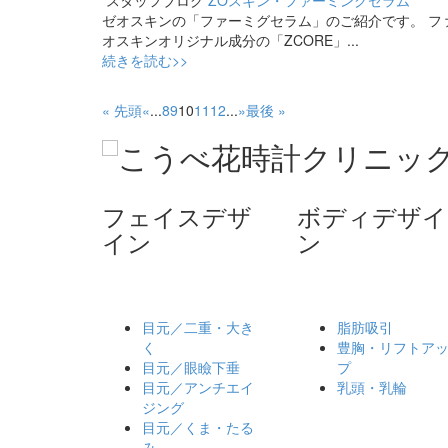
ゼオスキンの「ファーミグセラム」のご紹介です。 フ
オスキンオリジナル成分の「ZCORE」...
続きを読む>>
« 先頭
«
...
8
9
10
11
12
...
»
最後 »
フェイスデザ
ボディデザイ
イン
ン
目元／二重・大き
脂肪吸引
く
豊胸・リフトア
目元／眼瞼下垂
プ
目元／アンチエイ
乳頭・乳輪
ジング
目元／くま・たる
み