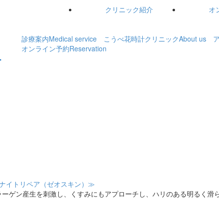
クリニック紹介
オ
診療案内
Medical service
こうべ花時計クリニック
About us
オンライン予約
Reservation
ナイトリペア（ゼオスキン）≫
ラーゲン産生を刺激し、くすみにもアプローチし、ハリのある明るく滑