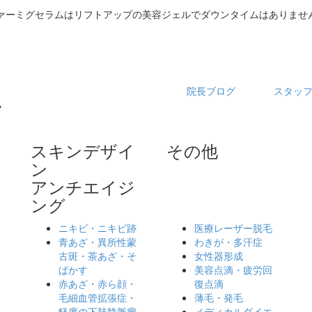
ァーミグセラムはリフトアップの美容ジェルでダウンタイムはありません
院長ブログ
スタッ
スキンデザイ
その他
ン
アンチエイジ
ング
ニキビ・ニキビ跡
医療レーザー脱毛
ッ
青あざ・異所性蒙
わきが・多汗症
古斑・茶あざ・そ
女性器形成
ばかす
美容点滴・疲労回
赤あざ・赤ら顔・
復点滴
毛細血管拡張症・
薄毛・発毛
軽度の下肢静脈瘤
メディカルダイエ