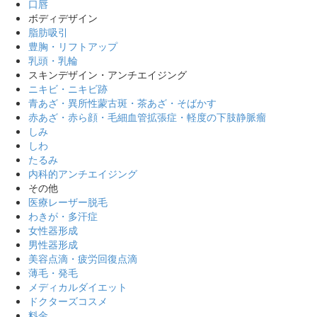
口唇
ボディデザイン
脂肪吸引
豊胸・リフトアップ
乳頭・乳輪
スキンデザイン・アンチエイジング
ニキビ・ニキビ跡
青あざ・異所性蒙古斑・茶あざ・そばかす
赤あざ・赤ら顔・毛細血管拡張症・軽度の下肢静脈瘤
しみ
しわ
たるみ
内科的アンチエイジング
その他
医療レーザー脱毛
わきが・多汗症
女性器形成
男性器形成
美容点滴・疲労回復点滴
薄毛・発毛
メディカルダイエット
ドクターズコスメ
料金