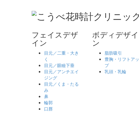
フェイスデザ
ボディデザイ
イン
ン
目元／二重・大き
脂肪吸引
く
豊胸・リフトア
目元／眼瞼下垂
プ
目元／アンチエイ
乳頭・乳輪
ジング
目元／くま・たる
み
鼻
輪郭
口唇