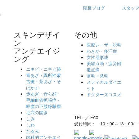
院長ブログ
スタッ
スキンデザイ
その他
ン
医療レーザー脱毛
アンチエイジ
わきが・多汗症
ング
女性器形成
ッ
美容点滴・疲労回
ニキビ・ニキビ跡
復点滴
青あざ・異所性蒙
薄毛・発毛
古斑・茶あざ・そ
メディカルダイエ
ばかす
ット
赤あざ・赤ら顔・
ドクターズコスメ
毛細血管拡張症・
軽度の下肢静脈瘤
毛穴の開き
TEL. ／ FAX.
しみ
受付時間： 10：00～18：00
しわ
たるみ
内科的アンチエイ