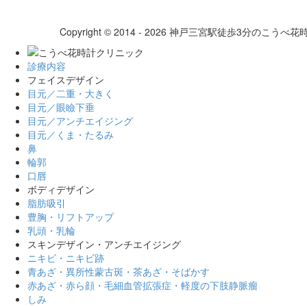
Copyright © 2014 - 2026 神戸三宮駅徒歩3分のこうべ花時計ク
診療内容
フェイスデザイン
目元／二重・大きく
目元／眼瞼下垂
目元／アンチエイジング
目元／くま・たるみ
鼻
輪郭
口唇
ボディデザイン
脂肪吸引
豊胸・リフトアップ
乳頭・乳輪
スキンデザイン・アンチエイジング
ニキビ・ニキビ跡
青あざ・異所性蒙古斑・茶あざ・そばかす
赤あざ・赤ら顔・毛細血管拡張症・軽度の下肢静脈瘤
しみ