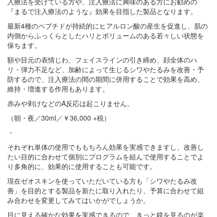
入療法を受けている方や、注入療法に興味のある方にお勧めの
『まるで注入療法のような』効果を目指した製品となります。
最新4種のペプチドが持続的にヒアルロン酸の産生を促進し、肌の
内側からふっくらとしたハリとボリュームのある若々しい状態を
保ちます。
額や目元の表情じわ、フェイスラインの引き締め、顔全体のハ
リ・弾力不足など、加齢によって生じるシワやたるみを改善・予
防するので、注入療法の間の期間に併用することで効果を高め、
維持・増進する作用もあります。
赤みや剥けなどのA反応は起こりません。
（朝・夜／30ml／￥36,000 +税）
・
それぞれ単体の使用でももちろん効果を実感できますし、改善し
たい目的に合わせて個別にプログラムを組んで使用することでよ
り多角的に、効果的に使用することも可能です。
現在ゼオスキンを使っていただいている方も「シワやたるみ改
善」を目的とする製品を新たに取り入れたり、予算に合わせて組
み合わせを変更してみてはいかがでしょうか。
目に見える確かな効果を実感できるので、きっと鏡を見るのが楽