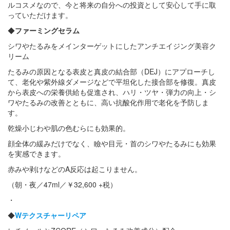
ルコスメなので、今と将来の自分への投資として安心して手に取
っていただけます。
◆
ファーミングセラム
シワやたるみをメインターゲットにしたアンチエイジング美容ク
リーム
たるみの原因となる表皮と真皮の結合部（DEJ）にアプローチし
て、老化や紫外線ダメージなどで平坦化した接合部を修復。真皮
から表皮への栄養供給も促進され、ハリ・ツヤ・弾力の向上・シ
ワやたるみの改善とともに、高い抗酸化作用で老化を予防しま
す。
乾燥小じわや肌の色むらにも効果的。
顔全体の緩みだけでなく、瞼や目元・首のシワやたるみにも効果
を実感できます。
赤みや剥けなどのA反応は起こりません。
（朝・夜／47ml／￥32,600 +税）
・
◆
Wテクスチャーリペア