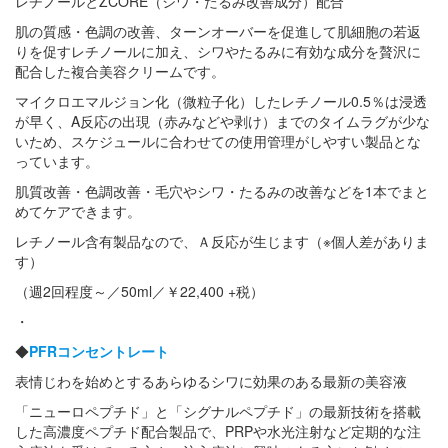
レチノールとZCORE（シワ・たるみ改善成分）配合
肌の質感・色調の改善、ターンオーバーを促進して肌細胞の若返
りを促すレチノールに加え、シワやたるみに有効な成分を贅沢に
配合した複合美容クリームです。
マイクロエマルジョン化（微粒子化）したレチノール0.5％は浸透
が早く、A反応の出現（赤みなどや剥け）までのタイムラグが少な
いため、スケジュールに合わせての使用管理がしやすい製品とな
っています。
肌質改善・色調改善・毛穴やシワ・たるみの改善などを1本でまと
めてケアできます。
レチノール含有製品なので、Ａ反応が生じます（※個人差がありま
す）
（週2回程度～／50ml／￥22,400 +税）
・
◆
PFRコンセントレート
表情じわを始めとするあらゆるシワに効果のある最新の美容液
「ニューロペプチド」と「シグナルペプチド」の最新技術を搭載
した高濃度ペプチド配合製品で、PRPや水光注射など定期的な注