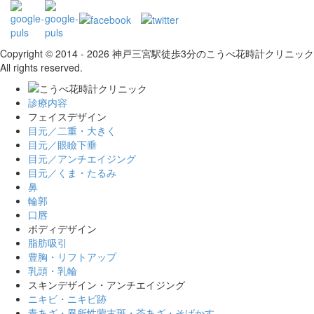
Copyright © 2014 - 2026 神戸三宮駅徒歩3分のこうべ花時計クリニック
All rights reserved.
診療内容
フェイスデザイン
目元／二重・大きく
目元／眼瞼下垂
目元／アンチエイジング
目元／くま・たるみ
鼻
輪郭
口唇
ボディデザイン
脂肪吸引
豊胸・リフトアップ
乳頭・乳輪
スキンデザイン・アンチエイジング
ニキビ・ニキビ跡
青あざ・異所性蒙古斑・茶あざ・そばかす