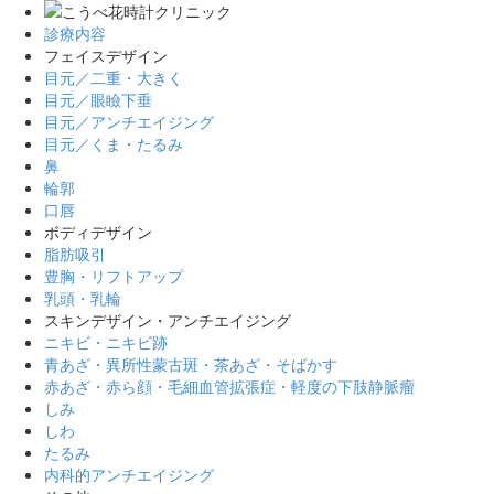
診療内容
フェイスデザイン
目元／二重・大きく
目元／眼瞼下垂
目元／アンチエイジング
目元／くま・たるみ
鼻
輪郭
口唇
ボディデザイン
脂肪吸引
豊胸・リフトアップ
乳頭・乳輪
スキンデザイン・アンチエイジング
ニキビ・ニキビ跡
青あざ・異所性蒙古斑・茶あざ・そばかす
赤あざ・赤ら顔・毛細血管拡張症・軽度の下肢静脈瘤
しみ
しわ
たるみ
内科的アンチエイジング