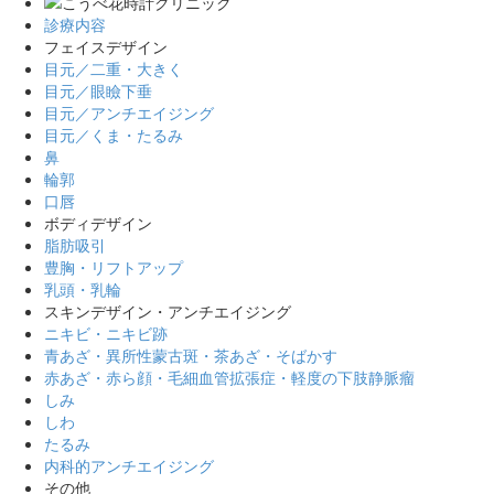
診療内容
フェイスデザイン
目元／二重・大きく
目元／眼瞼下垂
目元／アンチエイジング
目元／くま・たるみ
鼻
輪郭
口唇
ボディデザイン
脂肪吸引
豊胸・リフトアップ
乳頭・乳輪
スキンデザイン・アンチエイジング
ニキビ・ニキビ跡
青あざ・異所性蒙古斑・茶あざ・そばかす
赤あざ・赤ら顔・毛細血管拡張症・軽度の下肢静脈瘤
しみ
しわ
たるみ
内科的アンチエイジング
その他