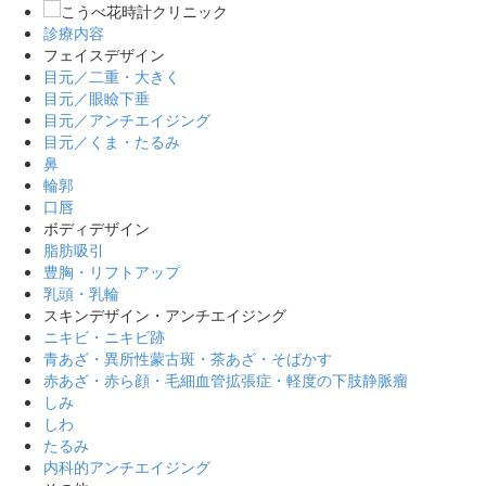
診療内容
フェイスデザイン
目元／二重・大きく
目元／眼瞼下垂
目元／アンチエイジング
目元／くま・たるみ
鼻
輪郭
口唇
ボディデザイン
脂肪吸引
豊胸・リフトアップ
乳頭・乳輪
スキンデザイン・アンチエイジング
ニキビ・ニキビ跡
青あざ・異所性蒙古斑・茶あざ・そばかす
赤あざ・赤ら顔・毛細血管拡張症・軽度の下肢静脈瘤
しみ
しわ
たるみ
内科的アンチエイジング