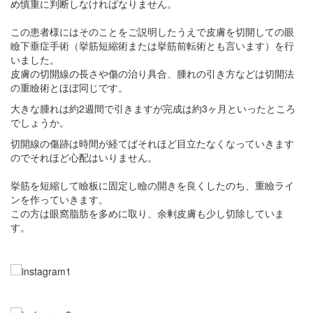
め慎重に判断しなければなりません。
この患者様にはそのことをご説明したうえで皮膚を切開しての眼
瞼下垂症手術（挙筋短縮術または挙筋前転術とも言います）を行
いました。
皮膚の切開線の長さや傷の治り具合、腫れの引き方などは切開法
の重瞼術とほぼ同じです。
大きな腫れは約2週間で引きますが完成は約3ヶ月といったところ
でしょうか。
切開線の傷跡は時間が経てばそれほど目立たなくなっていきます
のでそれほど心配はいりません。
挙筋を短縮して瞼板に固定し瞼の開きを良くしたのち、重瞼ライ
ンを作っていきます。
この方は眼窩脂肪を多めに取り、余剰皮膚も少し切除していま
す。