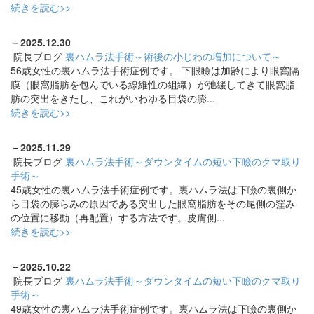
続きを読む>>
－
2025.12.30
院長ブログ
裏ハムラ法手術～術後の小じわの増加について～
56歳女性の裏ハムラ法手術症例です。 下眼瞼は加齢により眼窩隔
膜（眼窩脂肪を包んでいる線維性の組織）が弛緩してきて眼窩脂
肪の突出をきたし、これがいわゆる目袋の膨...
続きを読む>>
－
2025.11.29
院長ブログ
裏ハムラ法手術～ダウンタイムの短い下瞼のクマ取り
手術～
45歳女性の裏ハムラ法手術症例です。裏ハムラ法は下瞼の裏側か
ら目袋の膨らみの原因である突出した眼窩脂肪をその尾側の窪み
の位置に移動（再配置）する方法です。皮膚側...
続きを読む>>
－
2025.10.22
院長ブログ
裏ハムラ法手術～ダウンタイムの短い下瞼のクマ取り
手術～
49歳女性の裏ハムラ法手術症例です。裏ハムラ法は下瞼の裏側か