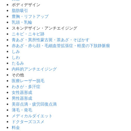
ボディデザイン
脂肪吸引
豊胸・リフトアップ
乳頭・乳輪
スキンデザイン・アンチエイジング
ニキビ・ニキビ跡
青あざ・異所性蒙古斑・茶あざ・そばかす
赤あざ・赤ら顔・毛細血管拡張症・軽度の下肢静脈瘤
しみ
しわ
たるみ
内科的アンチエイジング
その他
医療レーザー脱毛
わきが・多汗症
女性器形成
男性器形成
美容点滴・疲労回復点滴
薄毛・発毛
メディカルダイエット
ドクターズコスメ
料金