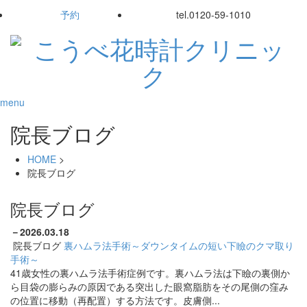
予約
tel.
0120-59-1010
menu
院長ブログ
HOME
>
院長ブログ
院長ブログ
－
2026.03.18
院長ブログ
裏ハムラ法手術～ダウンタイムの短い下瞼のクマ取り
手術～
41歳女性の裏ハムラ法手術症例です。裏ハムラ法は下瞼の裏側か
ら目袋の膨らみの原因である突出した眼窩脂肪をその尾側の窪み
の位置に移動（再配置）する方法です。皮膚側...