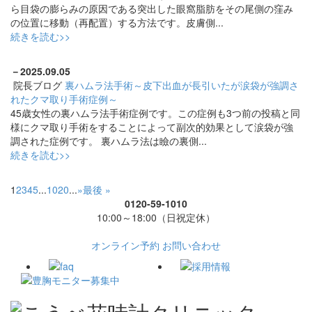
ら目袋の膨らみの原因である突出した眼窩脂肪をその尾側の窪み
の位置に移動（再配置）する方法です。皮膚側...
続きを読む>>
－
2025.09.05
院長ブログ
裏ハムラ法手術～皮下出血が長引いたが涙袋が強調さ
れたクマ取り手術症例～
45歳女性の裏ハムラ法手術症例です。この症例も3つ前の投稿と同
様にクマ取り手術をすることによって副次的効果として涙袋が強
調された症例です。 裏ハムラ法は瞼の裏側...
続きを読む>>
1
2
3
4
5
...
10
20
...
»
最後 »
0120-59-1010
10:00～18:00（日祝定休）
オンライン予約
お問い合わせ