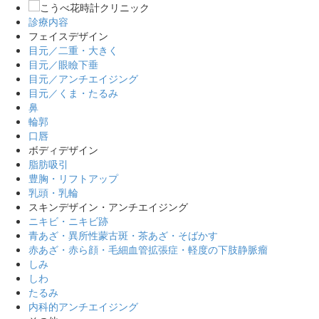
診療内容
フェイスデザイン
目元／二重・大きく
目元／眼瞼下垂
目元／アンチエイジング
目元／くま・たるみ
鼻
輪郭
口唇
ボディデザイン
脂肪吸引
豊胸・リフトアップ
乳頭・乳輪
スキンデザイン・アンチエイジング
ニキビ・ニキビ跡
青あざ・異所性蒙古斑・茶あざ・そばかす
赤あざ・赤ら顔・毛細血管拡張症・軽度の下肢静脈瘤
しみ
しわ
たるみ
内科的アンチエイジング