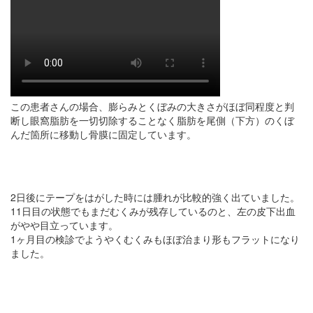
この患者さんの場合、膨らみとくぼみの大きさがほぼ同程度と判
断し眼窩脂肪を一切切除することなく脂肪を尾側（下方）のくぼ
んだ箇所に移動し骨膜に固定しています。
2日後にテープをはがした時には腫れが比較的強く出ていました。
11日目の状態でもまだむくみが残存しているのと、左の皮下出血
がやや目立っています。
1ヶ月目の検診でようやくむくみもほぼ治まり形もフラットになり
ました。