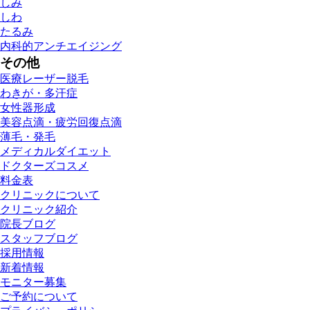
しみ
しわ
たるみ
内科的アンチエイジング
その他
医療レーザー脱毛
わきが・多汗症
女性器形成
美容点滴・疲労回復点滴
薄毛・発毛
メディカルダイエット
ドクターズコスメ
料金表
クリニックについて
クリニック紹介
院長ブログ
スタッフブログ
採用情報
新着情報
モニター募集
ご予約について