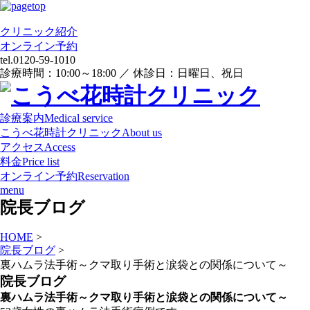
クリニック紹介
オンライン
予約
tel.
0120-59-1010
診療時間：10:00～18:00 ／ 休診日：日曜日、祝日
診療案内
Medical service
こうべ花時計クリニック
About us
アクセス
Access
料金
Price list
オンライン予約
Reservation
menu
院長ブログ
HOME
>
院長ブログ
>
裏ハムラ法手術～クマ取り手術と涙袋との関係について～
院長ブログ
裏ハムラ法手術～クマ取り手術と涙袋との関係について～