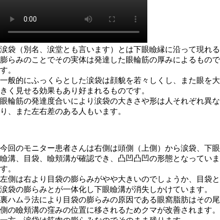
涙袋（別名、涙堂とも言います）とは下眼瞼縁に沿って現れる
膨らみのことでその実体は発達した眼輪筋の厚みによるもので
す。
一般的にふっくらとした涙袋は顔貌を若々しくし、また眼を大
きく見せる効果もあり好まれるものです。
眼輪筋の発達度合いにより涙袋の大きさや形は人それぞれ異な
り、また左右差のある人もいます。
今回のモニター患者さんは右側は頭側（上側）から涙袋、下眼
瞼溝、目袋、瞼頬溝が確認でき、凸凹凸凹の形態となっていま
す。
左側は右より目袋の膨らみがやや大きいのでしょうか、目袋と
涙袋の膨らみとが一体化し下眼瞼溝が消失しかけています。
裏ハムラ法により目袋の膨らみの原因である眼窩脂肪はその尾
側の瞼頬溝の窪みの位置に移されるためクマが改善されます。