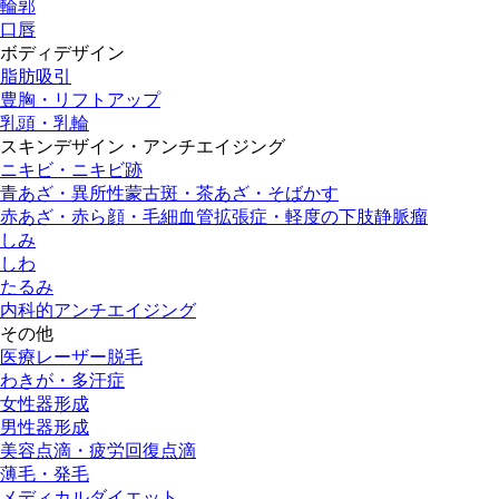
輪郭
口唇
ボディデザイン
脂肪吸引
豊胸・リフトアップ
乳頭・乳輪
スキンデザイン・アンチエイジング
ニキビ・ニキビ跡
青あざ・異所性蒙古斑・茶あざ・そばかす
赤あざ・赤ら顔・毛細血管拡張症・軽度の下肢静脈瘤
しみ
しわ
たるみ
内科的アンチエイジング
その他
医療レーザー脱毛
わきが・多汗症
女性器形成
男性器形成
美容点滴・疲労回復点滴
薄毛・発毛
メディカルダイエット