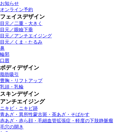
お知らせ
オンライン予約
フェイスデザイン
目元／二重・大きく
目元／眼瞼下垂
目元／アンチエイジング
目元／くま・たるみ
鼻
輪郭
口唇
ボディデザイン
脂肪吸引
豊胸・リフトアップ
乳頭・乳輪
スキンデザイン
アンチエイジング
ニキビ・ニキビ跡
青あざ・異所性蒙古斑・茶あざ・そばかす
赤あざ・赤ら顔・毛細血管拡張症・軽度の下肢静脈瘤
毛穴の開き