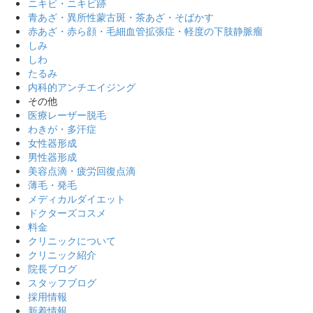
ニキビ・ニキビ跡
青あざ・異所性蒙古斑・茶あざ・そばかす
赤あざ・赤ら顔・毛細血管拡張症・軽度の下肢静脈瘤
しみ
しわ
たるみ
内科的アンチエイジング
その他
医療レーザー脱毛
わきが・多汗症
女性器形成
男性器形成
美容点滴・疲労回復点滴
薄毛・発毛
メディカルダイエット
ドクターズコスメ
料金
クリニックについて
クリニック紹介
院長ブログ
スタッフブログ
採用情報
新着情報