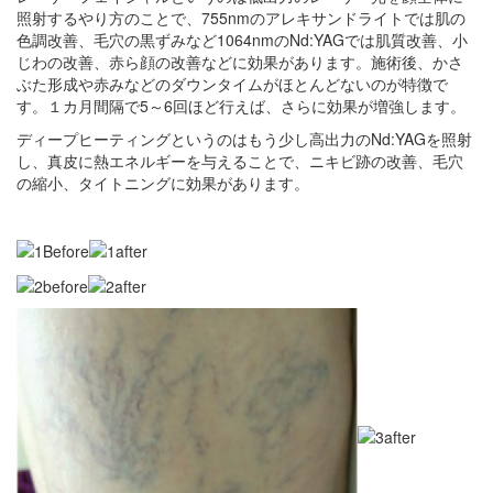
照射するやり方のことで、755nmのアレキサンドライトでは肌の
色調改善、毛穴の黒ずみなど1064nmのNd:YAGでは肌質改善、小
じわの改善、赤ら顔の改善などに効果があります。施術後、かさ
ぶた形成や赤みなどのダウンタイムがほとんどないのが特徴で
す。１カ月間隔で5～6回ほど行えば、さらに効果が増強します。
ディープヒーティングというのはもう少し高出力のNd:YAGを照射
し、真皮に熱エネルギーを与えることで、ニキビ跡の改善、毛穴
の縮小、タイトニングに効果があります。