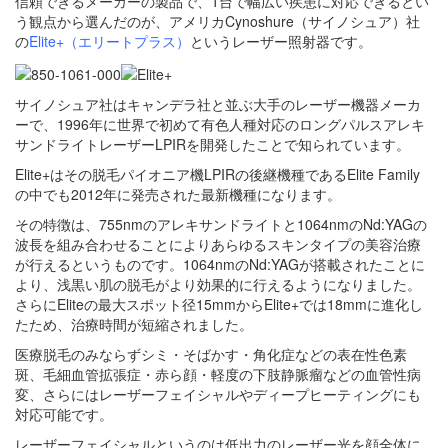
信頼できるメーカーの製品で、1台で幅広い疾患に対応できるとい
う観点から選んだのが、アメリカCynoshure（サイノシュア）社
の
Elite+（エリートプラス）
というレーザー照射器です。
サイノシュア社はキャンデラ社と並ぶ大手のレーザー機器メーカ
ーで、1996年に世界で初めて有色人種対応のロングパルスアレキ
サンドライトレーザーLPIRを開発したことで知られています。
Elite+はその脱毛パイオニア機LPIRの後継機種であるElite Family
の中でも2012年に発売された最新機種になります。
その特徴は、755nmのアレキサンドライトと1064nmのNd:YAGの
波長を組み合わせることによりあらゆるスキンタイプの美容治療
が行えるというものです。1064nmのNd:YAGが搭載されたことに
より、浅黒い肌の脱毛がより効果的に行えるようになりました。
さらにEliteの最大スポット径15mmからElite+では18mmに進化し
たため、治療時間が短縮されました。
医療脱毛のみならずシミ・そばかす・角化症などの表在性色素
斑、毛細血管拡張症・赤ら顔・軽度の下肢静脈瘤などの血管性病
変、さらにはレーザーフェイシャルやディープヒーティングにも
対応可能です。
レーザーフェイシャルというのは低出力のレーザー光を顔全体に