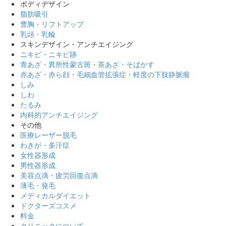
ボディデザイン
脂肪吸引
豊胸・リフトアップ
乳頭・乳輪
スキンデザイン・アンチエイジング
ニキビ・ニキビ跡
青あざ・異所性蒙古斑・茶あざ・そばかす
赤あざ・赤ら顔・毛細血管拡張症・軽度の下肢静脈瘤
しみ
しわ
たるみ
内科的アンチエイジング
その他
医療レーザー脱毛
わきが・多汗症
女性器形成
男性器形成
美容点滴・疲労回復点滴
薄毛・発毛
メディカルダイエット
ドクターズコスメ
料金
クリニックについて