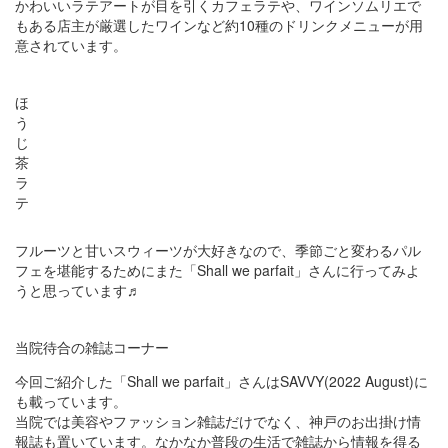
かわいいラテアートが目を引くカフェラテや、ワインソムリエで
もある店主が厳選したワインなど約10種のドリンクメニューが用
意されています。
ほ
う
じ
茶
ラ
テ
フルーツと甘いスウィーツが大好きなので、季節ごと変わるパル
フェを堪能するためにまた「Shall we parfait」さんに行ってみよ
うと思っています♬
当院待合の雑誌コーナー
今回ご紹介した「Shall we parfait」さんはSAVVY(2022 August)に
も載っています。
当院では美容やファッション雑誌だけでなく、神戸のお出掛け情
報誌も置いています。なかなか普段の生活で雑誌から情報を得る