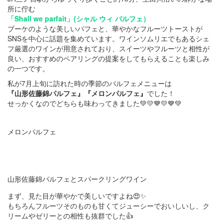
所に佇む
「Shall we parfait」
(シャル ウィ パルフェ）
ブーケのような美しいパフェと、華やかなフルーツトーストが
SNSを中心に話題を集めています。ワインソムリエでもあるシェ
フ厳選のワインが用意されており、スイーツやフルーツと相性が
良い、おすすめのペアリングの提案をしてもらえることも楽しみ
の一つです。
私が7月上旬に訪れた時の季節のパルフェメニューは
『山形佐藤錦パルフェ』『メロンパルフェ』
でした！
せっかくなのでどちらも味わってきました💚💛💙💛💙💚
メロンパルフェ
山形佐藤錦パルフェとスパークリングワイン
まず、見た目が華やかで美しいですよね😍✨
もちろんフルーツそのものも甘くてジューシーでおいしいし、ク
リームやゼリーとの相性も抜群でした👍