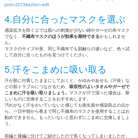
post=2273&action=edit
4.自分に合ったマスクを選ぶ
感染拡大を防ぐ上では肌への刺激が少ない綿やガーゼの布マスク
でなく、
不織布マスクのほうが効果を期待できる
かもしれませ
ん。
マスクのサイズや形、同じ不織布でも肌触りの違いなど、色々試
して自分に合ったものを見つけてください。
5.汗をこまめに吸い取る
汗が肌に付着したままにしておくと、かゆみやあせも（汗疹）な
どの肌トラブルにつながるため、
吸収性のよいタオルやガーゼで
こまめに汗を吸い取りましょう。
マスクが汗で湿った場合は、新
しいものに交換することをおすすめします。
汚れがなく汗をかいていないと感じても衛生面や感染防止の点か
ら、一日中朝から夜まで同じ不織布のマスクを使用することはお
勧めできません。もったいないと思わずにこまめに交換しましょ
う。
前編と後編に分けてご紹介したので長くなってしまいましたが、