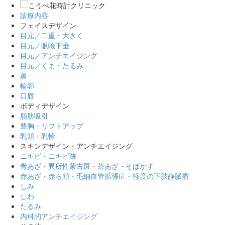
診療内容
フェイスデザイン
目元／二重・大きく
目元／眼瞼下垂
目元／アンチエイジング
目元／くま・たるみ
鼻
輪郭
口唇
ボディデザイン
脂肪吸引
豊胸・リフトアップ
乳頭・乳輪
スキンデザイン・アンチエイジング
ニキビ・ニキビ跡
青あざ・異所性蒙古斑・茶あざ・そばかす
赤あざ・赤ら顔・毛細血管拡張症・軽度の下肢静脈瘤
しみ
しわ
たるみ
内科的アンチエイジング