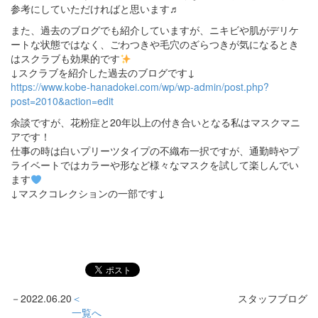
参考にしていただければと思います♬
また、過去のブログでも紹介していますが、ニキビや肌がデリケ
ートな状態ではなく、ごわつきや毛穴のざらつきが気になるとき
はスクラブも効果的です
↓スクラブを紹介した過去のブログです↓
https://www.kobe-hanadokei.com/wp/wp-admin/post.php?
post=2010&action=edit
余談ですが、花粉症と20年以上の付き合いとなる私はマスクマニ
アです！
仕事の時は白いプリーツタイプの不織布一択ですが、通勤時やプ
ライベートではカラーや形など様々なマスクを試して楽しんでい
ます
↓マスクコレクションの一部です↓
－
2022.06.20
＜
スタッフブログ
一覧へ