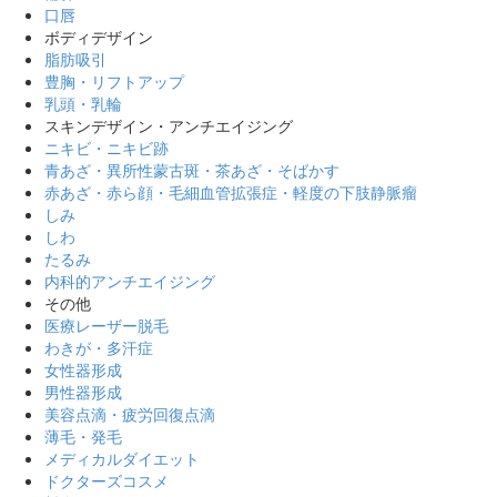
口唇
ボディデザイン
脂肪吸引
豊胸・リフトアップ
乳頭・乳輪
スキンデザイン・アンチエイジング
ニキビ・ニキビ跡
青あざ・異所性蒙古斑・茶あざ・そばかす
赤あざ・赤ら顔・毛細血管拡張症・軽度の下肢静脈瘤
しみ
しわ
たるみ
内科的アンチエイジング
その他
医療レーザー脱毛
わきが・多汗症
女性器形成
男性器形成
美容点滴・疲労回復点滴
薄毛・発毛
メディカルダイエット
ドクターズコスメ