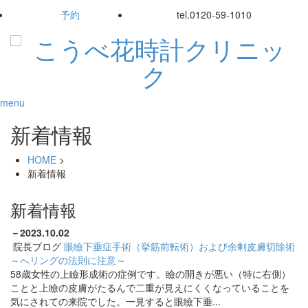
予約
tel.
0120-59-1010
menu
新着情報
HOME
>
新着情報
新着情報
－
2023.10.02
院長ブログ
眼瞼下垂症手術（挙筋前転術）および余剰皮膚切除術
～へリングの法則に注意～
58歳女性の上瞼形成術の症例です。瞼の開きが悪い（特に右側）
ことと上瞼の皮膚がたるんで二重が見えにくくなっていることを
気にされての来院でした。一見すると眼瞼下垂...