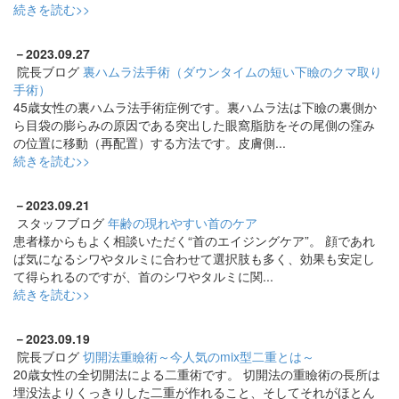
続きを読む>>
－
2023.09.27
院長ブログ
裏ハムラ法手術（ダウンタイムの短い下瞼のクマ取り
手術）
45歳女性の裏ハムラ法手術症例です。裏ハムラ法は下瞼の裏側か
ら目袋の膨らみの原因である突出した眼窩脂肪をその尾側の窪み
の位置に移動（再配置）する方法です。皮膚側...
続きを読む>>
－
2023.09.21
スタッフブログ
年齢の現れやすい首のケア
患者様からもよく相談いただく“首のエイジングケア”。 顔であれ
ば気になるシワやタルミに合わせて選択肢も多く、効果も安定し
て得られるのですが、首のシワやタルミに関...
続きを読む>>
－
2023.09.19
院長ブログ
切開法重瞼術～今人気のmix型二重とは～
20歳女性の全切開法による二重術です。 切開法の重瞼術の長所は
埋没法よりくっきりした二重が作れること、そしてそれがほとん