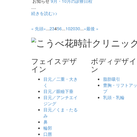
お知らせ
9月・10月の診療日程
....
続きを読む>>
« 先頭
«
...
2
3
4
5
6
...
10
20
30
...
»
最後 »
フェイスデザ
ボディデザイ
イン
ン
目元／二重・大き
脂肪吸引
く
豊胸・リフトア
目元／眼瞼下垂
プ
目元／アンチエイ
乳頭・乳輪
ジング
目元／くま・たる
み
鼻
輪郭
口唇