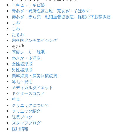
ニキビ・ニキビ跡
青あざ・異所性蒙古斑・茶あざ・そばかす
赤あざ・赤ら顔・毛細血管拡張症・軽度の下肢静脈瘤
しみ
しわ
たるみ
内科的アンチエイジング
その他
医療レーザー脱毛
わきが・多汗症
女性器形成
男性器形成
美容点滴・疲労回復点滴
薄毛・発毛
メディカルダイエット
ドクターズコスメ
料金
クリニックについて
クリニック紹介
院長ブログ
スタッフブログ
採用情報