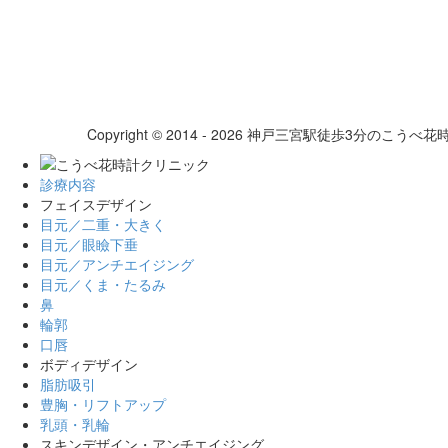
Copyright © 2014 - 2026 神戸三宮駅徒歩3分のこうべ花時計ク
診療内容
フェイスデザイン
目元／二重・大きく
目元／眼瞼下垂
目元／アンチエイジング
目元／くま・たるみ
鼻
輪郭
口唇
ボディデザイン
脂肪吸引
豊胸・リフトアップ
乳頭・乳輪
スキンデザイン・アンチエイジング