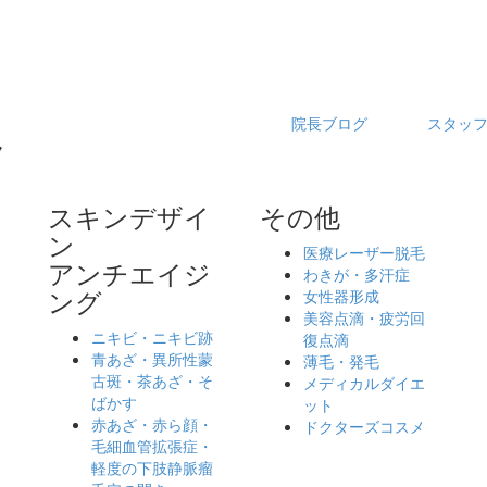
院長ブログ
スタッ
スキンデザイ
その他
ン
医療レーザー脱毛
アンチエイジ
わきが・多汗症
ング
女性器形成
ッ
美容点滴・疲労回
ニキビ・ニキビ跡
復点滴
青あざ・異所性蒙
薄毛・発毛
古斑・茶あざ・そ
メディカルダイエ
ばかす
ット
赤あざ・赤ら顔・
ドクターズコスメ
毛細血管拡張症・
軽度の下肢静脈瘤