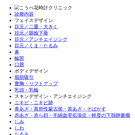
診療内容
フェイスデザイン
目元／二重・大きく
目元／眼瞼下垂
目元／アンチエイジング
目元／くま・たるみ
鼻
輪郭
口唇
ボディデザイン
脂肪吸引
豊胸・リフトアップ
乳頭・乳輪
スキンデザイン・アンチエイジング
ニキビ・ニキビ跡
青あざ・異所性蒙古斑・茶あざ・そばかす
赤あざ・赤ら顔・毛細血管拡張症・軽度の下肢静脈瘤
しみ
しわ
たるみ