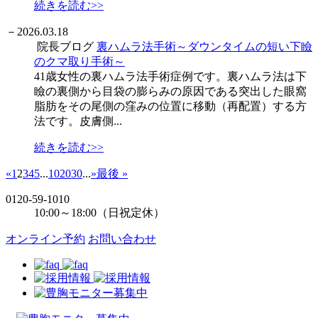
続きを読む>>
－
2026.03.18
院長ブログ
裏ハムラ法手術～ダウンタイムの短い下瞼
のクマ取り手術～
41歳女性の裏ハムラ法手術症例です。裏ハムラ法は下
瞼の裏側から目袋の膨らみの原因である突出した眼窩
脂肪をその尾側の窪みの位置に移動（再配置）する方
法です。皮膚側...
続きを読む>>
«
1
2
3
4
5
...
10
20
30
...
»
最後 »
0120-59-1010
10:00～18:00（日祝定休）
オンライン予約
お問い合わせ