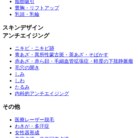
脂肪吸引
豊胸・リフトアップ
乳頭・乳輪
スキンデザイン
アンチエイジング
ニキビ・ニキビ跡
青あざ・異所性蒙古斑・茶あざ・そばかす
赤あざ・赤ら顔・毛細血管拡張症・軽度の下肢静脈瘤
毛穴の開き
しみ
しわ
たるみ
内科的アンチエイジング
その他
医療レーザー脱毛
わきが・多汗症
女性器形成