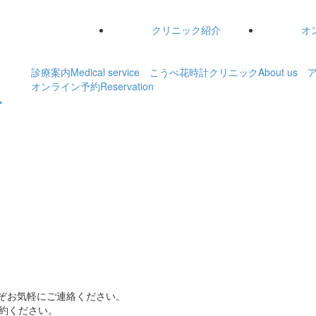
クリニック紹介
オ
診療案内
Medical service
こうべ花時計クリニック
About us
オンライン予約
Reservation
どうぞお気軽にご連絡ください。
約ください。