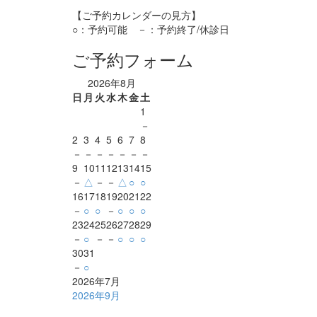
【ご予約カレンダーの見方】
○：予約可能 －：予約終了/休診日
ご予約フォーム
2026年8月
日
月
火
水
木
金
土
1
－
2
3
4
5
6
7
8
－
－
－
－
－
－
－
9
10
11
12
13
14
15
－
△
－
－
△
○
○
16
17
18
19
20
21
22
－
○
○
－
○
○
○
23
24
25
26
27
28
29
－
○
－
－
○
○
○
30
31
－
○
2026年7月
2026年9月