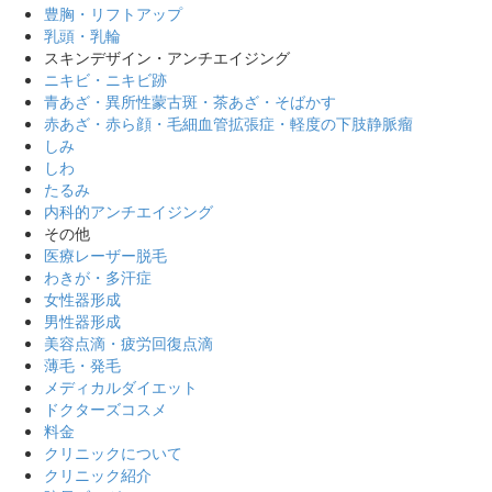
豊胸・リフトアップ
乳頭・乳輪
スキンデザイン・アンチエイジング
ニキビ・ニキビ跡
青あざ・異所性蒙古斑・茶あざ・そばかす
赤あざ・赤ら顔・毛細血管拡張症・軽度の下肢静脈瘤
しみ
しわ
たるみ
内科的アンチエイジング
その他
医療レーザー脱毛
わきが・多汗症
女性器形成
男性器形成
美容点滴・疲労回復点滴
薄毛・発毛
メディカルダイエット
ドクターズコスメ
料金
クリニックについて
クリニック紹介