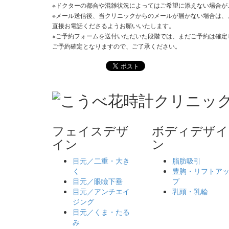
※ドクターの都合や混雑状況によってはご希望に添えない場合が
※メール送信後、当クリニックからのメールが届かない場合は、
直接お電話くださるようお願いいたします。
※ご予約フォームを送付いただいた段階では、まだご予約は確定
ご予約確定となりますので、ご了承ください。
フェイスデザ
ボディデザイ
イン
ン
目元／二重・大き
脂肪吸引
く
豊胸・リフトア
目元／眼瞼下垂
プ
目元／アンチエイ
乳頭・乳輪
ジング
目元／くま・たる
み