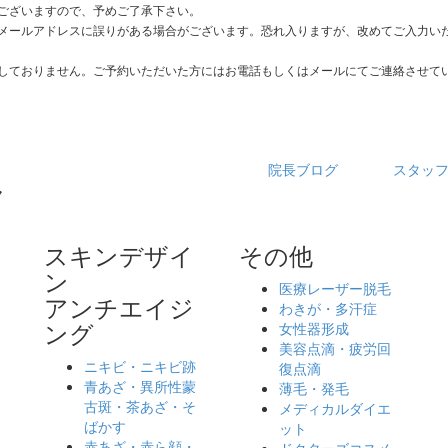
ございますので、予めご了承下さい。
メールアドレスに誤りがある場合がございます。恐れ入りますが、改めてご入力い
しておりません。ご予約いただいた方にはお電話もしくはメールにてご連絡させて
院長ブログ
スタッ
スキンデザイ
その他
ン
医療レーザー脱毛
アンチエイジ
わきが・多汗症
ング
女性器形成
ッ
美容点滴・疲労回
ニキビ・ニキビ跡
復点滴
青あざ・異所性蒙
薄毛・発毛
古斑・茶あざ・そ
メディカルダイエ
ばかす
ット
赤あざ・赤ら顔・