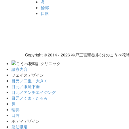
鼻
輪郭
口唇
Copyright © 2014 - 2026 神戸三宮駅徒歩3分のこうべ花時計ク
診療内容
フェイスデザイン
目元／二重・大きく
目元／眼瞼下垂
目元／アンチエイジング
目元／くま・たるみ
鼻
輪郭
口唇
ボディデザイン
脂肪吸引