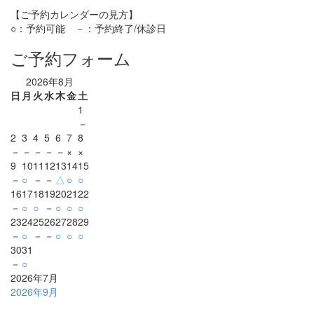
【ご予約カレンダーの見方】
○：予約可能 －：予約終了/休診日
ご予約フォーム
2026年8月
日
月
火
水
木
金
土
1
－
2
3
4
5
6
7
8
－
－
－
－
－
×
×
9
10
11
12
13
14
15
－
○
－
－
△
○
○
16
17
18
19
20
21
22
－
○
○
－
○
○
○
23
24
25
26
27
28
29
－
○
－
－
○
○
○
30
31
－
○
2026年7月
2026年9月