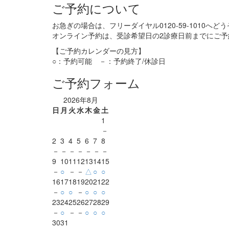
ご予約について
お急ぎの場合は、フリーダイヤル0120-59-1010へ
オンライン予約は、受診希望日の2診療日前までにご予
【ご予約カレンダーの見方】
○：予約可能 －：予約終了/休診日
ご予約フォーム
2026年8月
日
月
火
水
木
金
土
1
－
2
3
4
5
6
7
8
－
－
－
－
－
－
－
9
10
11
12
13
14
15
－
○
－
－
△
○
○
16
17
18
19
20
21
22
－
○
○
－
○
○
○
23
24
25
26
27
28
29
－
○
－
－
○
○
○
30
31