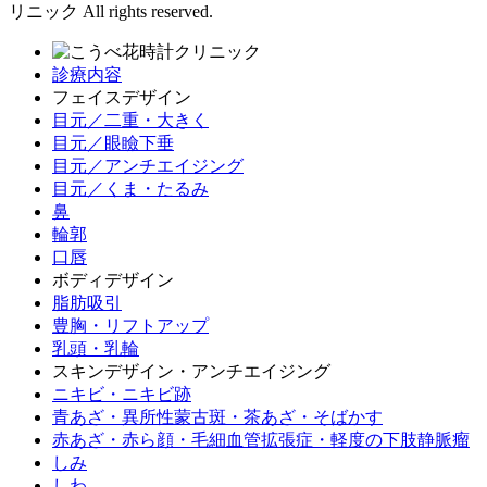
リニック All rights reserved.
診療内容
フェイスデザイン
目元／二重・大きく
目元／眼瞼下垂
目元／アンチエイジング
目元／くま・たるみ
鼻
輪郭
口唇
ボディデザイン
脂肪吸引
豊胸・リフトアップ
乳頭・乳輪
スキンデザイン・アンチエイジング
ニキビ・ニキビ跡
青あざ・異所性蒙古斑・茶あざ・そばかす
赤あざ・赤ら顔・毛細血管拡張症・軽度の下肢静脈瘤
しみ
しわ