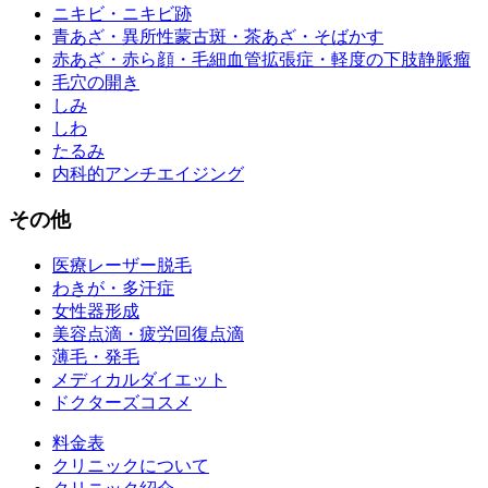
ニキビ・ニキビ跡
青あざ・異所性蒙古斑・茶あざ・そばかす
赤あざ・赤ら顔・毛細血管拡張症・軽度の下肢静脈瘤
毛穴の開き
しみ
しわ
たるみ
内科的アンチエイジング
その他
医療レーザー脱毛
わきが・多汗症
女性器形成
美容点滴・疲労回復点滴
薄毛・発毛
メディカルダイエット
ドクターズコスメ
料金表
クリニックについて