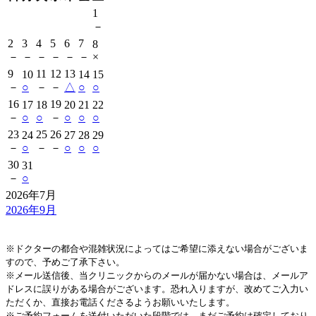
1
－
2
3
4
5
6
7
8
－
－
－
－
－
－
×
9
11
12
13
10
14
15
－
○
－
－
△
○
○
16
19
17
18
20
21
22
－
○
○
－
○
○
○
23
25
26
24
27
28
29
－
○
－
－
○
○
○
30
31
－
○
2026年7月
2026年9月
※ドクターの都合や混雑状況によってはご希望に添えない場合がございま
すので、予めご了承下さい。
※メール送信後、当クリニックからのメールが届かない場合は、メールア
ドレスに誤りがある場合がございます。恐れ入りますが、改めてご入力い
ただくか、直接お電話くださるようお願いいたします。
※ご予約フォームを送付いただいた段階では、まだご予約は確定しており