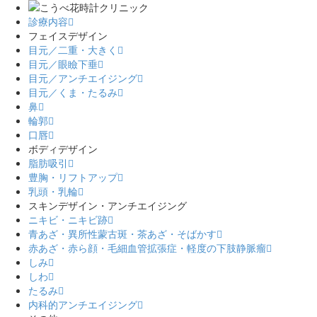
診療内容
フェイスデザイン
目元／二重・大きく
目元／眼瞼下垂
目元／アンチエイジング
目元／くま・たるみ
鼻
輪郭
口唇
ボディデザイン
脂肪吸引
豊胸・リフトアップ
乳頭・乳輪
スキンデザイン・アンチエイジング
ニキビ・ニキビ跡
青あざ・異所性蒙古斑・茶あざ・そばかす
赤あざ・赤ら顔・毛細血管拡張症・軽度の下肢静脈瘤
しみ
しわ
たるみ
内科的アンチエイジング