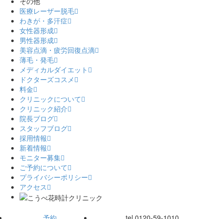
その他
医療レーザー脱毛
わきが・多汗症
女性器形成
男性器形成
美容点滴・疲労回復点滴
薄毛・発毛
メディカルダイエット
ドクターズコスメ
料金
クリニックについて
クリニック紹介
院長ブログ
スタッフブログ
採用情報
新着情報
モニター募集
ご予約について
プライバシーポリシー
アクセス
予約
tel.
0120-59-1010