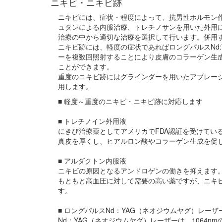
ニキビ・ニキビ跡
ニキビには、症状・程度によって、抗男性ホルモン
ュタンによる内服治療、トレチノサンを用いた外用
治療の中から適切な治療を選択して行います。併用
ニキビ跡には、軽度の症状であればロングパルスNd:
ーを複数回照射することにより皮膚のコラーゲン生
ことができます。
重度のニキビ跡にはグラインダーを用いたアブレー
用します。
■ 軽度～重度のニキビ・ニキビ跡に対応します
■ トレチノイン外用液
にきび治療薬としてアメリカでFDA認証を受けてい
真皮を厚くし、ヒアルロン酸やコラーゲン生成を促
■ アルダクトン内服液
ニキビの原因となるアンドロゲンの働きを抑えます
もともと高血圧に対して需要の高い薬ですが、ニキ
す。
■ ロングパルスNd：YAG（ネオジウムヤグ）レーザ
Nd：YAG（ネオジウムヤグ）レーザーは、1064