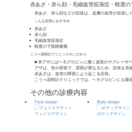
赤あざ・赤ら顔・毛細血管拡張症・軽度の
赤あざ、赤ら顔などの症状は、皮膚の血管が拡張し
こんな症状におすすめ
赤あざ
赤ら顔
毛細血管拡張症
軽度の下肢静脈瘤
こうべ花時計クリニックのこだわり
■ 赤アザにはヘモグロビンに働く波長のヤグレーザ
アザは、色や形状で、原因が異なるため、症状を見
赤あざは、血管の障害により起こる症状。
こうべ花時計クリニックでは、ヘモグロビンにも吸収特
その他の診療内容
Face design
Body design
フェイスデザイン
ボディデザイン