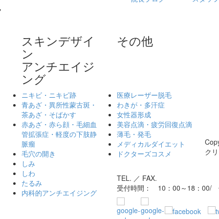
スキンデザイ
その他
ン
アンチエイジ
ング
ニキビ・ニキビ跡
医療レーザー脱毛
青あざ・異所性蒙古斑・
わきが・多汗症
茶あざ・そばかす
女性器形成
赤あざ・赤ら顔・毛細血
美容点滴・疲労回復点滴
管拡張症・軽度の下肢静
薄毛・発毛
Cop
脈瘤
メディカルダイエット
クリニ
毛穴の開き
ドクターズコスメ
しみ
しわ
TEL. ／ FAX.
たるみ
受付時間： 10：00～18：00
内科的アンチエイジング