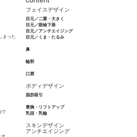
フェイスデザイン
目元／二重・大きく
目元／眼瞼下垂
目元／アンチエイジング
しまった
目元／くま・たるみ
鼻
輪郭
口唇
ボディデザイン
脂肪吸引
豊胸・リフトアップ
由で
乳頭・乳輪
スキンデザイン
アンチエイジング
ます。