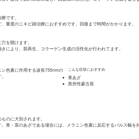
治療です。
ど、重度のニキビ跡治療におすすめです。回復まで時間がかかります。
に穴を開けます。
働きにより、肌再生、コラーゲン生成の活性化が行われてます。
こんな症状におすすめ
ン色素に作用する波長755nmの
す。
青あざ
異所性蒙古斑
のものに大別されます。
す。青・茶のあざである場合には、メラニン色素に反応するパルス幅を