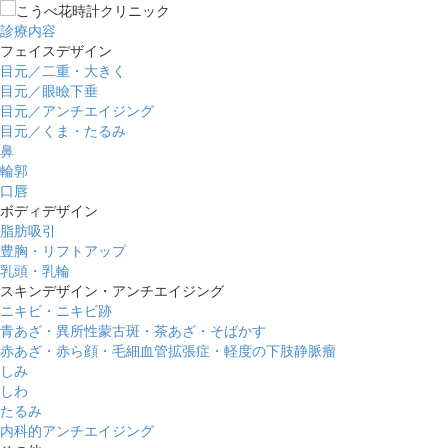
診療内容
フェイスデザイン
目元／二重・大きく
目元／眼瞼下垂
目元／アンチエイジング
目元／くま・たるみ
鼻
輪郭
口唇
ボディデザイン
脂肪吸引
豊胸・リフトアップ
乳頭・乳輪
スキンデザイン・アンチエイジング
ニキビ・ニキビ跡
青あざ・異所性蒙古斑・茶あざ・そばかす
赤あざ・赤ら顔・毛細血管拡張症・軽度の下肢静脈瘤
しみ
しわ
たるみ
内科的アンチエイジング