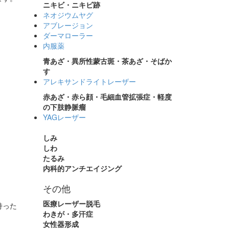
ニキビ・ニキビ跡
ネオジウムヤグ
アブレージョン
ダーマローラー
内服薬
青あざ・異所性蒙古斑・茶あざ・そばか
す
アレキサンドライトレーザー
赤あざ・赤ら顔・毛細血管拡張症・軽度
の下肢静脈瘤
YAGレーザー
しみ
しわ
たるみ
内科的アンチエイジング
その他
医療レーザー脱毛
持った
わきが・多汗症
女性器形成