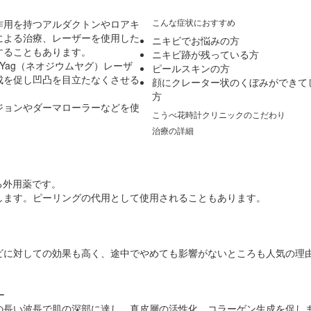
こんな症状におすすめ
作用を持つアルダクトンやロアキ
による治療、レーザーを使用した
ニキビでお悩みの方
することもあります。
ニキビ跡が残っている方
Yag（ネオジウムヤグ）レーザ
ピールスキンの方
成を促し凹凸を目立たなくさせる
顔にクレーター状のくぼみができて
方
ジョンやダーマローラーなどを使
こうべ花時計クリニックのこだわり
治療の詳細
る外用薬です。
します。ピーリングの代用として使用されることもあります。
。
ビに対しての効果も高く、途中でやめても影響がないところも人気の理
ー
nmの長い波長で肌の深部に達し、真皮層の活性化、コラーゲン生成を促し