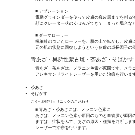
■ アブレーション
電動グラインダーを使って皮膚の真皮層までを削る
顔にクレーター状のくぼみができてしまった場合な
■ ダーマローラー
極細針のついたローラーを、肌の上で転がし、皮膚
元の肌の状態に回復しようという皮膚の成長因子の
青あざ・異所性蒙古斑・茶あざ・そばかす
青あざ・茶あざは、メラニン色素が原因です。メラニ
アレキサンドライトレーザーを用いた治療を行いま
茶あざ
そばかす
こうべ花時計クリニックのこだわり
■ 青あざ・茶あざには、メラニン色素に
あざは、メラニン色素が原因のものと血管腫が原因
まずは、症状をみて、あざの原因・種類を判断しま
レーザーで治療を行います。