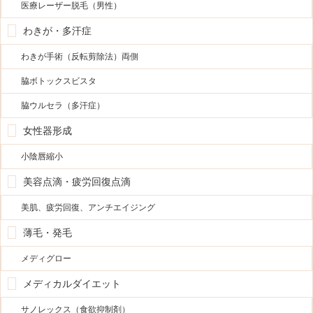
医療レーザー脱毛（男性）
わきが・多汗症
わきが手術（反転剪除法）両側
脇ボトックスビスタ
脇ウルセラ（多汗症）
女性器形成
小陰唇縮小
美容点滴・疲労回復点滴
美肌、疲労回復、アンチエイジング
薄毛・発毛
メディグロー
メディカルダイエット
サノレックス（食欲抑制剤）