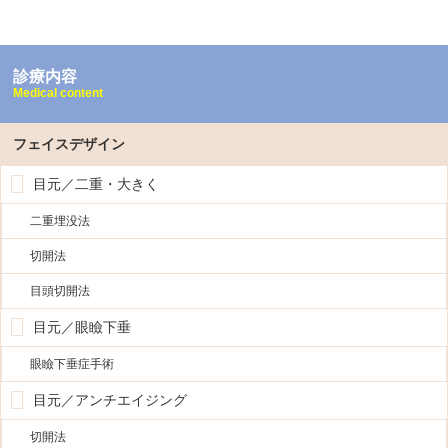
診療内容
Medical content
フェイスデザイン
目元／二重・大きく
二重埋没法
切開法
目頭切開法
目元／眼瞼下垂
眼瞼下垂症手術
目元／アンチエイジング
切開法