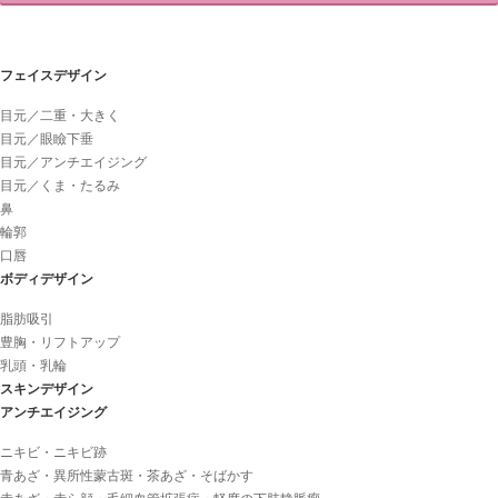
フェイスデザイン
目元／二重・大きく
目元／眼瞼下垂
目元／アンチエイジング
目元／くま・たるみ
鼻
輪郭
口唇
ボディデザイン
脂肪吸引
豊胸・リフトアップ
乳頭・乳輪
スキンデザイン
アンチエイジング
ニキビ・ニキビ跡
青あざ・異所性蒙古斑・茶あざ・そばかす