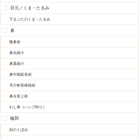
目元／くま・たるみ
下まぶたのくま・たるみ
鼻
隆鼻術
鼻尖縮小
鼻翼縮小
鼻中隔延長術
耳介軟骨移植術
鼻尖挙上術
わし鼻（ハンプ削り）
輪郭
顔のくぼみ