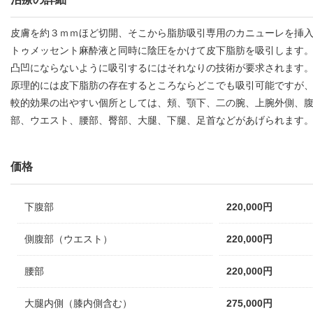
皮膚を約３ｍｍほど切開、そこから脂肪吸引専用のカニューレを挿
トゥメッセント麻酔液と同時に陰圧をかけて皮下脂肪を吸引します
凸凹にならないように吸引するにはそれなりの技術が要求されます
原理的には皮下脂肪の存在するところならどこでも吸引可能ですが
較的効果の出やすい個所としては、頬、顎下、二の腕、上腕外側、
部、ウエスト、腰部、臀部、大腿、下腿、足首などがあげられます
価格
下腹部
220,000円
側腹部（ウエスト）
220,000円
腰部
220,000円
大腿内側（膝内側含む）
275,000円