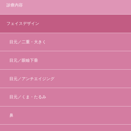
診療内容
フェイスデザイン
目元／二重・大きく
目元／眼瞼下垂
目元／アンチエイジング
目元／くま・たるみ
鼻