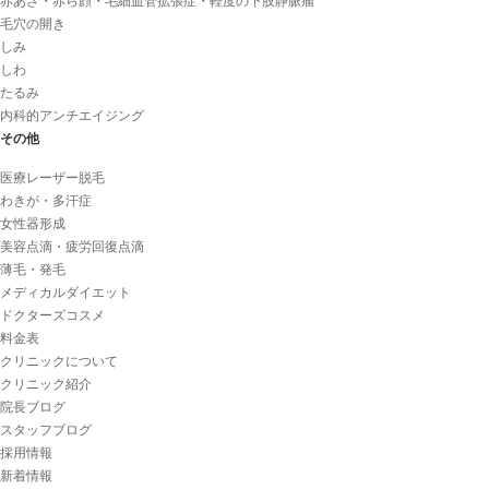
赤あざ・赤ら顔・毛細血管拡張症・軽度の下肢静脈瘤
毛穴の開き
しみ
しわ
たるみ
内科的アンチエイジング
その他
医療レーザー脱毛
わきが・多汗症
女性器形成
美容点滴・疲労回復点滴
薄毛・発毛
メディカルダイエット
ドクターズコスメ
料金表
クリニックについて
クリニック紹介
院長ブログ
スタッフブログ
採用情報
新着情報