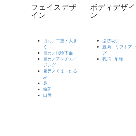
フェイスデザ
ボディデザイ
イン
ン
目元／二重・大き
脂肪吸引
く
豊胸・リフトア
目元／眼瞼下垂
プ
目元／アンチエイ
乳頭・乳輪
ジング
目元／くま・たる
み
鼻
輪郭
口唇