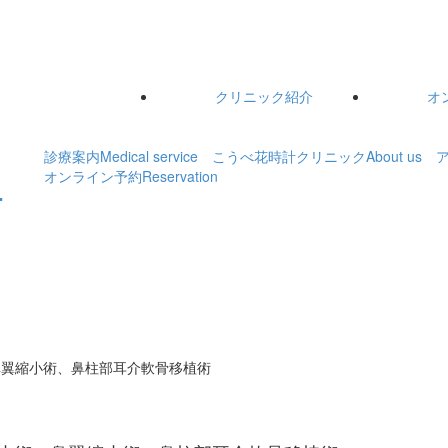
クリニック紹介
オ
診療案内
Medical service
こうべ花時計クリニック
About us
オンライン予約
Reservation
鼻翼縮小術、鼻柱部耳介軟骨移植術