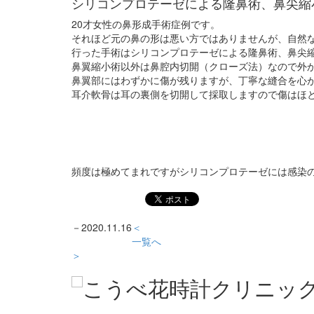
シリコンプロテーゼによる隆鼻術、鼻尖縮
20才女性の鼻形成手術症例です。
それほど元の鼻の形は悪い方ではありませんが、自然
行った手術はシリコンプロテーゼによる隆鼻術、鼻尖
鼻翼縮小術以外は鼻腔内切開（クローズ法）なので外
鼻翼部にはわずかに傷が残りますが、丁寧な縫合を心
耳介軟骨は耳の裏側を切開して採取しますので傷はほ
頻度は極めてまれですがシリコンプロテーゼには感染
－
2020.11.16
＜
一覧へ
＞