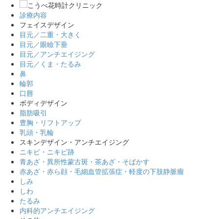
診療内容
フェイスデザイン
目元／二重・大きく
目元／眼瞼下垂
目元／アンチエイジング
目元／くま・たるみ
鼻
輪郭
口唇
ボディデザイン
脂肪吸引
豊胸・リフトアップ
乳頭・乳輪
スキンデザイン・アンチエイジング
ニキビ・ニキビ跡
青あざ・異所性蒙古斑・茶あざ・そばかす
赤あざ・赤ら顔・毛細血管拡張症・軽度の下肢静脈瘤
しみ
しわ
たるみ
内科的アンチエイジング