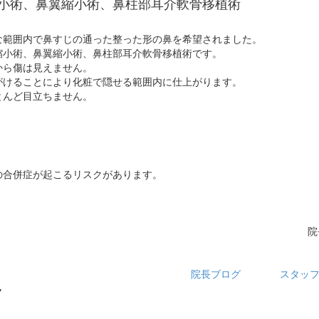
小術、鼻翼縮小術、鼻柱部耳介軟骨移植術
な範囲内で鼻すじの通った整った形の鼻を希望されました。
縮小術、鼻翼縮小術、鼻柱部耳介軟骨移植術です。
から傷は見えません。
がけることにより化粧で隠せる範囲内に仕上がります。
とんど目立ちません。
の合併症が起こるリスクがあります。
院
院長ブログ
スタッ