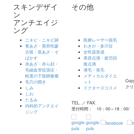
スキンデザイ
その他
ン
アンチエイジ
ング
ニキビ・ニキビ跡
医療レーザー脱毛
ッ
青あざ・異所性蒙
わきが・多汗症
古斑・茶あざ・そ
女性器形成
ばかす
美容点滴・疲労回
赤あざ・赤ら顔・
復点滴
毛細血管拡張症・
薄毛・発毛
軽度の下肢静脈瘤
メディカルダイエ
Cop
毛穴の開き
ット
クリニ
しみ
ドクターズコスメ
しわ
たるみ
TEL. ／ FAX.
内科的アンチエイ
受付時間： 10：00～18：00
ジング