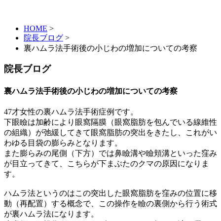
HOME
>
院長ブログ
>
裏ハムラ法手術後の小じわの増加についての考察
院長ブログ
裏ハムラ法手術後の小じわの増加についての考察
47才女性の裏ハムラ法手術症例です。
下眼瞼は加齢により眼窩隔膜（眼窩脂肪を包んでいる線維性
の組織）が弛緩してきて眼窩脂肪の突出をきたし、これがい
わゆる目袋の膨らみとなります。
また膨らみの尾側（下方）では鼻瞼溝や瞼頬溝といった窪み
が目立ってきて、こちらが下まぶたのクマの原因になりま
す。
ハムラ法というのはこの突出した眼窩脂肪を窪みの位置に移
動（再配置）する概念で、この操作を瞼の裏側から行う術式
が裏ハムラ法になります。