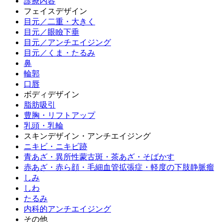
診療内容
フェイスデザイン
目元／二重・大きく
目元／眼瞼下垂
目元／アンチエイジング
目元／くま・たるみ
鼻
輪郭
口唇
ボディデザイン
脂肪吸引
豊胸・リフトアップ
乳頭・乳輪
スキンデザイン・アンチエイジング
ニキビ・ニキビ跡
青あざ・異所性蒙古斑・茶あざ・そばかす
赤あざ・赤ら顔・毛細血管拡張症・軽度の下肢静脈瘤
しみ
しわ
たるみ
内科的アンチエイジング
その他