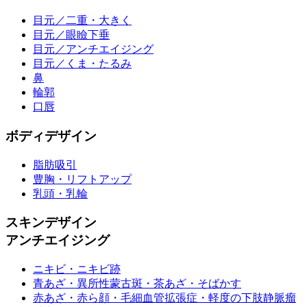
目元／二重・大きく
目元／眼瞼下垂
目元／アンチエイジング
目元／くま・たるみ
鼻
輪郭
口唇
ボディデザイン
脂肪吸引
豊胸・リフトアップ
乳頭・乳輪
スキンデザイン
アンチエイジング
ニキビ・ニキビ跡
青あざ・異所性蒙古斑・茶あざ・そばかす
赤あざ・赤ら顔・毛細血管拡張症・軽度の下肢静脈瘤