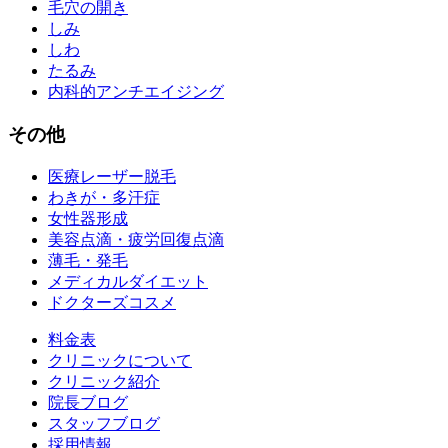
毛穴の開き
しみ
しわ
たるみ
内科的アンチエイジング
その他
医療レーザー脱毛
わきが・多汗症
女性器形成
美容点滴・疲労回復点滴
薄毛・発毛
メディカルダイエット
ドクターズコスメ
料金表
クリニックについて
クリニック紹介
院長ブログ
スタッフブログ
採用情報