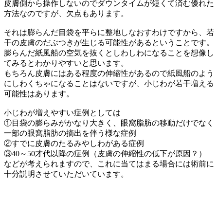
皮膚側から操作しないのでダウンタイムが短くて済む優れた
方法なのですが、欠点もあります。
それは膨らんだ目袋を平らに整地しなおすわけですから、若
干の皮膚のだぶつきが生じる可能性があるということです。
膨らんだ紙風船の空気を抜くとしわしわになることを想像し
てみるとわかりやすいと思います。
もちろん皮膚にはある程度の伸縮性があるので紙風船のよう
にしわくちゃになることはないですが、小じわが若干増える
可能性はあります。
小じわが増えやすい症例としては
①目袋の膨らみがかなり大きく、眼窩脂肪の移動だけでなく
一部の眼窩脂肪の摘出を伴う様な症例
②すでに皮膚のたるみやしわがある症例
③40～50才代以降の症例（皮膚の伸縮性の低下が原因？）
などが考えられますので、これに当てはまる場合には術前に
十分説明させていただいています。