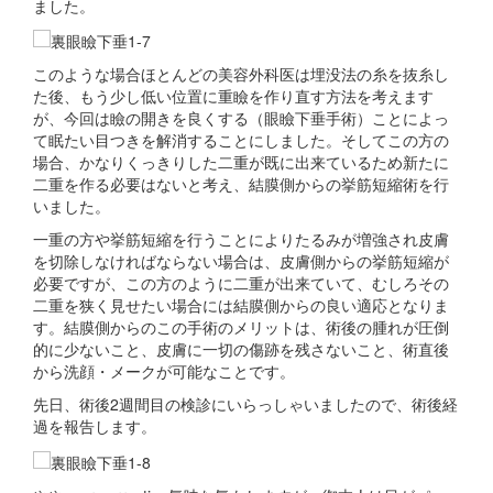
ました。
このような場合ほとんどの美容外科医は埋没法の糸を抜糸し
た後、もう少し低い位置に重瞼を作り直す方法を考えます
が、今回は瞼の開きを良くする（眼瞼下垂手術）ことによっ
て眠たい目つきを解消することにしました。そしてこの方の
場合、かなりくっきりした二重が既に出来ているため新たに
二重を作る必要はないと考え、結膜側からの挙筋短縮術を行
いました。
一重の方や挙筋短縮を行うことによりたるみが増強され皮膚
を切除しなければならない場合は、皮膚側からの挙筋短縮が
必要ですが、この方のように二重が出来ていて、むしろその
二重を狭く見せたい場合には結膜側からの良い適応となりま
す。結膜側からのこの手術のメリットは、術後の腫れが圧倒
的に少ないこと、皮膚に一切の傷跡を残さないこと、術直後
から洗顔・メークが可能なことです。
先日、術後2週間目の検診にいらっしゃいましたので、術後経
過を報告します。