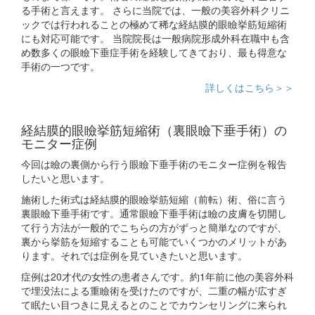
る手術と言えます。 さらに当院では、一般の美容外科クリニ
ックでは行われることの極めて稀な経結膜的眼瞼挙筋短縮術
にも対応可能です。 当院院長は一般病院形成外科在職中も含
め数多くの眼瞼下垂症手術を経験してきており、最も得意な
手術の一つです。
詳しくはこちら＞＞
経結膜的眼瞼挙筋短縮術（裏眼瞼下垂手術）の
モニター症例
今回は瞼の裏側から行う眼瞼下垂手術のモニター症例を報告
したいと思います。
施術した術式は経結膜的眼瞼挙筋短縮（前転）術、俗に言う
裏眼瞼下垂手術です。通常眼瞼下垂手術は瞼の皮膚を切開し
て行う方法が一般的でこちらの方がずっと簡単なのですが、
裏から挙筋を短縮することも可能でいくつかのメリットがあ
ります。それでは症例を見ていきたいと思います。
症例は20才代の女性の患者さんです。約1年前に他の美容外科
で埋没法による重瞼術を受けたのですが、二重の幅が広すぎ
て眠たい目つきに見えるとのことでカウンセリングに来られ