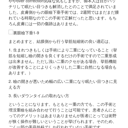
ややover correction気味な気もしますが、御本人は目がパッ
チリして眠たい目つきも解消したとのことで満足されていま
した。皮膚側からの眼瞼下垂手術では、2週間ではまだまだ腫
れている時期なのでこの手術で正解だったと思います。もち
ろん皮膚には一切の傷跡はありません。
まとめますと、結膜側から行う挙筋短縮術の良い適応は、
1. 生まれつきもしくは手術により二重になっていること（挙
筋を短縮し瞼の開きを良くするだけの手術ですので二重形成
は出来ません。ただし浅い二重のクセがある場合、挙筋機能
が改善することによりくっきりした二重に自然になる場合も
あります。）
2. 瞼の開きが悪いため幅の広い二重になり眠たい目つきに見
える方
3. 長いダウンタイムの取れない方
ということになります。もともと一重の方でも、この手術と
埋没重瞼を組み合わせて行うことは可能です。患者さんにと
ってのデメリットはあまりありませんが医者にとっては術野
が狭く操作が難しいということが挙げられます。そのため、
ごく一部の美容外科でしか行われていない手術です。