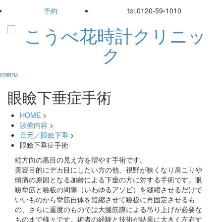
予約
tel.
0120-59-1010
menu
眼瞼下垂症手術
HOME
>
診療内容
>
目元／眼瞼下垂
>
眼瞼下垂症手術
縦方向の黒目の見え方を増やす手術です。
美容目的にデカ目にしたい方の他、視野が狭くなり肩こりや
頭痛の原因となる加齢による下垂の方に対する手術です。眼
瞼挙筋と瞼板の間隙（いわゆるアソビ）を縫縮させるだけで
いいものから挙筋自体を短縮させて瞼板に再固定させるも
の、さらに重度のものでは大腿筋膜による吊り上げが必要な
ものまで様々です。術者の経験と技術が結果に大きく左右す