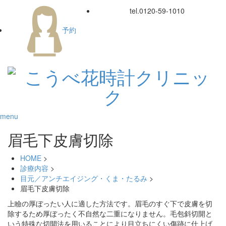
tel.
0120-59-1010
予約
menu
眉毛下皮膚切除
HOME
>
診療内容
>
目元／アンチエイジング・くま・たるみ
>
眉毛下皮膚切除
上瞼の厚ぼったい人に適した方法です。眉毛のすぐ下で皮膚を切
除するため厚ぼったく不自然な二重になりません。毛包斜切開と
いう特殊な切開法を用いることにより目立ちにくい傷跡に仕上げ