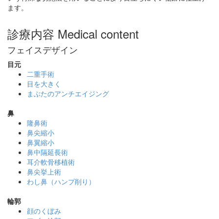
ます。
診療内容
Medical content
フェイスデザイン
目元
二重手術
目を大きく
まぶたのアンチエイジング
鼻
隆鼻術
鼻尖縮小
鼻翼縮小
鼻中隔延長術
耳介軟骨移植術
鼻尖挙上術
わし鼻（ハンプ削り）
輪郭
顔のくぼみ