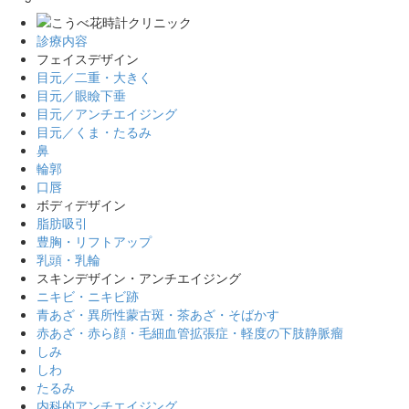
診療内容
フェイスデザイン
目元／二重・大きく
目元／眼瞼下垂
目元／アンチエイジング
目元／くま・たるみ
鼻
輪郭
口唇
ボディデザイン
脂肪吸引
豊胸・リフトアップ
乳頭・乳輪
スキンデザイン・アンチエイジング
ニキビ・ニキビ跡
青あざ・異所性蒙古斑・茶あざ・そばかす
赤あざ・赤ら顔・毛細血管拡張症・軽度の下肢静脈瘤
しみ
しわ
たるみ
内科的アンチエイジング