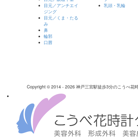
目元／アンチエイ
乳頭・乳輪
ジング
目元／くま・たる
み
鼻
輪郭
口唇
Copyright © 2014 - 2026 神戸三宮駅徒歩3分のこうべ花時計ク