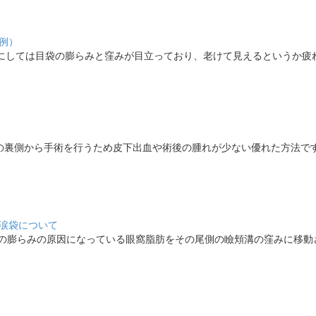
例）
齢にしては目袋の膨らみと窪みが目立っており、老けて見えるというか疲
の裏側から手術を行うため皮下出血や術後の腫れが少ない優れた方法で
涙袋について
袋の膨らみの原因になっている眼窩脂肪をその尾側の瞼頬溝の窪みに移動