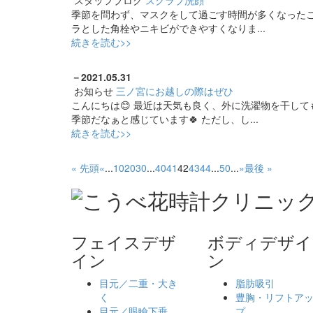
スタッフブログ
スクラブ洗顔
季節を問わず、マスクをして過ごす時間が多くなったこ
ラとした角栓やニキビができやすくなりま...
続きを読む>>
－
2021.05.31
お知らせ
三ノ宮にお越しの際はぜひ
こんにちは😊 最近は天気も良く、外に洗濯物を干し
季節だなぁと感じています🍀 ただし、し...
続きを読む>>
« 先頭
«
...
10
20
30
...
40
41
42
43
44
...
50
...
»
最後 »
フェイスデザ
ボディデザイ
イン
ン
目元／二重・大き
脂肪吸引
く
豊胸・リフトア
目元／眼瞼下垂
プ