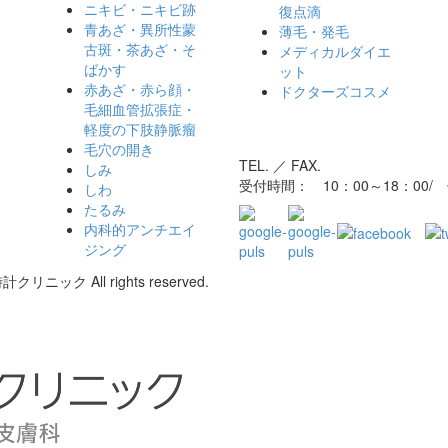
ニキビ・ニキビ跡
復点滴
青あざ・異所性蒙
薄毛・発毛
古斑・茶あざ・そ
メディカルダイエ
ばかす
ット
赤あざ・赤ら顔・
ドクターズコスメ
毛細血管拡張症・
軽度の下肢静脈瘤
毛穴の開き
TEL. ／ FAX.
しみ
受付時間： 10：00～18：00
しわ
たるみ
内科的アンチエイ
ジング
リニック All rights reserved.