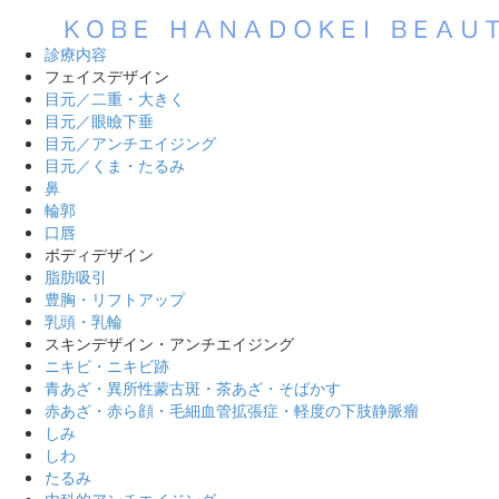
診療内容
フェイスデザイン
目元／二重・大きく
目元／眼瞼下垂
目元／アンチエイジング
目元／くま・たるみ
鼻
輪郭
口唇
ボディデザイン
脂肪吸引
豊胸・リフトアップ
乳頭・乳輪
スキンデザイン・アンチエイジング
ニキビ・ニキビ跡
青あざ・異所性蒙古斑・茶あざ・そばかす
赤あざ・赤ら顔・毛細血管拡張症・軽度の下肢静脈瘤
しみ
しわ
たるみ