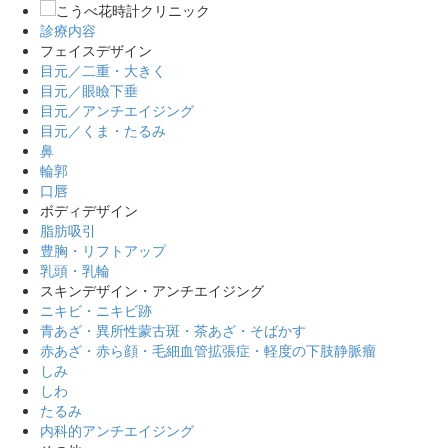
診療内容
フェイスデザイン
目元／二重・大きく
目元／眼瞼下垂
目元／アンチエイジング
目元／くま・たるみ
鼻
輪郭
口唇
ボディデザイン
脂肪吸引
豊胸・リフトアップ
乳頭・乳輪
スキンデザイン・アンチエイジング
ニキビ・ニキビ跡
青あざ・異所性蒙古斑・茶あざ・そばかす
赤あざ・赤ら顔・毛細血管拡張症・軽度の下肢静脈瘤
しみ
しわ
たるみ
内科的アンチエイジング