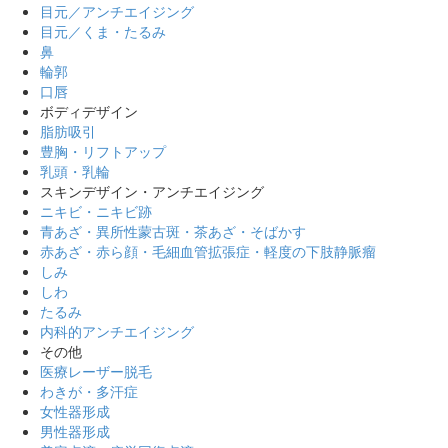
目元／アンチエイジング
目元／くま・たるみ
鼻
輪郭
口唇
ボディデザイン
脂肪吸引
豊胸・リフトアップ
乳頭・乳輪
スキンデザイン・アンチエイジング
ニキビ・ニキビ跡
青あざ・異所性蒙古斑・茶あざ・そばかす
赤あざ・赤ら顔・毛細血管拡張症・軽度の下肢静脈瘤
しみ
しわ
たるみ
内科的アンチエイジング
その他
医療レーザー脱毛
わきが・多汗症
女性器形成
男性器形成