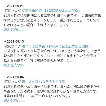
－
2021.09.21
院長ブログ
切開法重瞼術（眼窩脂肪が多めの症例）
25才女性の全切開法による二重の形成術症例です。 切開法の重瞼
術の長所は埋没法よりくっきりした二重が作れること、そしてそ
れがほとんどの場合一生維持できることです...
続きを読む>>
－
2021.09.13
院長ブログ
裏ハムラ法手術（膨らみに左右差のある症例）
28才女性の裏ハムラ法手術症例です。28才という年齢にしては目
袋の膨らみと窪みが目立っており、老けて見えるというか疲れて
見える顔貌です。特に右側の膨らみが強く少...
続きを読む>>
－
2021.09.06
院長ブログ
若い方の裏ハムラ法手術症例
23才女性の裏ハムラ法手術症例です。裏ハムラ法は瞼の裏側から
手術を行うため皮下出血や術後の腫れが少ない優れた方法です。
通常は1週間くらい皮下出血やむくみが出ます...
続きを読む>>