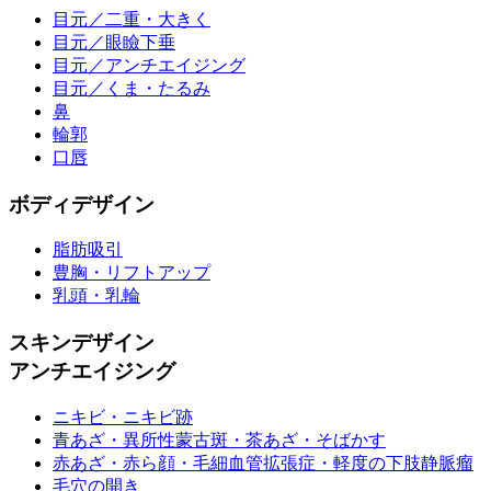
目元／二重・大きく
目元／眼瞼下垂
目元／アンチエイジング
目元／くま・たるみ
鼻
輪郭
口唇
ボディデザイン
脂肪吸引
豊胸・リフトアップ
乳頭・乳輪
スキンデザイン
アンチエイジング
ニキビ・ニキビ跡
青あざ・異所性蒙古斑・茶あざ・そばかす
赤あざ・赤ら顔・毛細血管拡張症・軽度の下肢静脈瘤
毛穴の開き