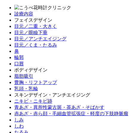
診療内容
フェイスデザイン
目元／二重・大きく
目元／眼瞼下垂
目元／アンチエイジング
目元／くま・たるみ
鼻
輪郭
口唇
ボディデザイン
脂肪吸引
豊胸・リフトアップ
乳頭・乳輪
スキンデザイン・アンチエイジング
ニキビ・ニキビ跡
青あざ・異所性蒙古斑・茶あざ・そばかす
赤あざ・赤ら顔・毛細血管拡張症・軽度の下肢静脈瘤
しみ
しわ
たるみ