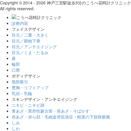
Copyright © 2014 - 2026 神戸三宮駅徒歩3分のこうべ花時計クリニック
All rights reserved.
診療内容
フェイスデザイン
目元／二重・大きく
目元／眼瞼下垂
目元／アンチエイジング
目元／くま・たるみ
鼻
輪郭
口唇
ボディデザイン
脂肪吸引
豊胸・リフトアップ
乳頭・乳輪
スキンデザイン・アンチエイジング
ニキビ・ニキビ跡
青あざ・異所性蒙古斑・茶あざ・そばかす
赤あざ・赤ら顔・毛細血管拡張症・軽度の下肢静脈瘤
しみ
しわ