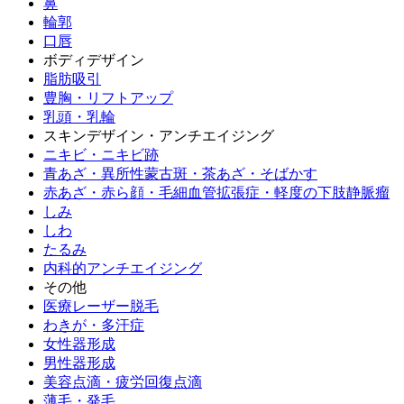
鼻
輪郭
口唇
ボディデザイン
脂肪吸引
豊胸・リフトアップ
乳頭・乳輪
スキンデザイン・アンチエイジング
ニキビ・ニキビ跡
青あざ・異所性蒙古斑・茶あざ・そばかす
赤あざ・赤ら顔・毛細血管拡張症・軽度の下肢静脈瘤
しみ
しわ
たるみ
内科的アンチエイジング
その他
医療レーザー脱毛
わきが・多汗症
女性器形成
男性器形成
美容点滴・疲労回復点滴
薄毛・発毛