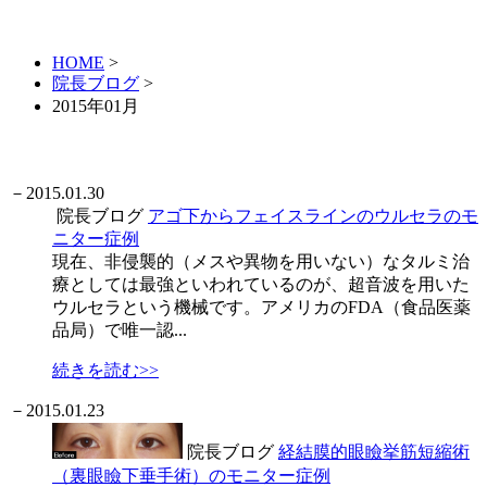
HOME
>
院長ブログ
>
2015年01月
－
2015.01.30
院長ブログ
アゴ下からフェイスラインのウルセラのモ
ニター症例
現在、非侵襲的（メスや異物を用いない）なタルミ治
療としては最強といわれているのが、超音波を用いた
ウルセラという機械です。アメリカのFDA（食品医薬
品局）で唯一認...
続きを読む>>
－
2015.01.23
院長ブログ
経結膜的眼瞼挙筋短縮術
（裏眼瞼下垂手術）のモニター症例