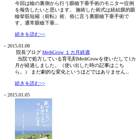
今回は瞼の裏側から行う眼瞼下垂手術のモニター症例
を報告したいと思います。 施術した術式は経結膜的眼
瞼挙筋短縮（前転）術、俗に言う裏眼瞼下垂手術で
す。通常眼瞼下垂...
続きを読む>>
－
2015.01.08
院長ブログ
MediGrow １カ月経過
当院で処方している育毛剤MediGrowを使いだして1カ
月が経過しました。（使い出した時の記事はこち
ら。） まだ劇的な変化というほどではありません...
続きを読む>>
－
2015.01.05