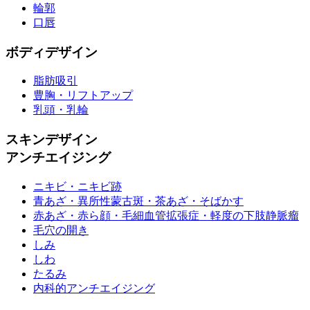
輪郭
口唇
ボディデザイン
脂肪吸引
豊胸・リフトアップ
乳頭・乳輪
スキンデザイン
アンチエイジング
ニキビ・ニキビ跡
青あざ・異所性蒙古斑・茶あざ・そばかす
赤あざ・赤ら顔・毛細血管拡張症・軽度の下肢静脈瘤
毛穴の開き
しみ
しわ
たるみ
内科的アンチエイジング