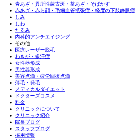
青あざ・異所性蒙古斑・茶あざ・そばかす
赤あざ・赤ら顔・毛細血管拡張症・軽度の下肢静脈瘤
しみ
しわ
たるみ
内科的アンチエイジング
その他
医療レーザー脱毛
わきが・多汗症
女性器形成
男性器形成
美容点滴・疲労回復点滴
薄毛・発毛
メディカルダイエット
ドクターズコスメ
料金
クリニックについて
クリニック紹介
院長ブログ
スタッフブログ
採用情報