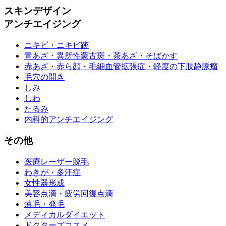
スキンデザイン
アンチエイジング
ニキビ・ニキビ跡
青あざ・異所性蒙古斑・茶あざ・そばかす
赤あざ・赤ら顔・毛細血管拡張症・軽度の下肢静脈瘤
毛穴の開き
しみ
しわ
たるみ
内科的アンチエイジング
その他
医療レーザー脱毛
わきが・多汗症
女性器形成
美容点滴・疲労回復点滴
薄毛・発毛
メディカルダイエット
ドクターズコスメ