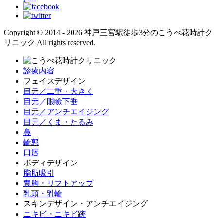
Copyright © 2014 - 2026 神戸三宮駅徒歩3分のこうべ花時計ク
リニック All rights reserved.
診療内容
フェイスデザイン
目元／二重・大きく
目元／眼瞼下垂
目元／アンチエイジング
目元／くま・たるみ
鼻
輪郭
口唇
ボディデザイン
脂肪吸引
豊胸・リフトアップ
乳頭・乳輪
スキンデザイン・アンチエイジング
ニキビ・ニキビ跡