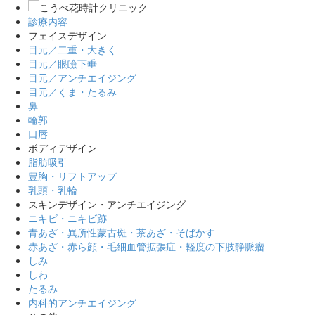
診療内容
フェイスデザイン
目元／二重・大きく
目元／眼瞼下垂
目元／アンチエイジング
目元／くま・たるみ
鼻
輪郭
口唇
ボディデザイン
脂肪吸引
豊胸・リフトアップ
乳頭・乳輪
スキンデザイン・アンチエイジング
ニキビ・ニキビ跡
青あざ・異所性蒙古斑・茶あざ・そばかす
赤あざ・赤ら顔・毛細血管拡張症・軽度の下肢静脈瘤
しみ
しわ
たるみ
内科的アンチエイジング