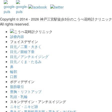
Copyright © 2014 - 2026 神戸三宮駅徒歩3分のこうべ花時計クリニック
All rights reserved.
診療内容
フェイスデザイン
目元／二重・大きく
目元／眼瞼下垂
目元／アンチエイジング
目元／くま・たるみ
鼻
輪郭
口唇
ボディデザイン
脂肪吸引
豊胸・リフトアップ
乳頭・乳輪
スキンデザイン・アンチエイジング
ニキビ・ニキビ跡
青あざ・異所性蒙古斑・茶あざ・そばかす