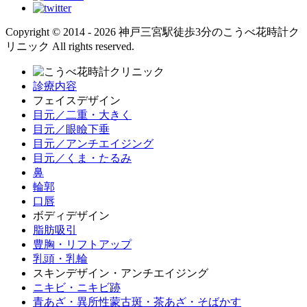
Copyright © 2014 - 2026 神戸三宮駅徒歩3分のこうべ花時計ク
リニック All rights reserved.
診療内容
フェイスデザイン
目元／二重・大きく
目元／眼瞼下垂
目元／アンチエイジング
目元／くま・たるみ
鼻
輪郭
口唇
ボディデザイン
脂肪吸引
豊胸・リフトアップ
乳頭・乳輪
スキンデザイン・アンチエイジング
ニキビ・ニキビ跡
青あざ・異所性蒙古斑・茶あざ・そばかす