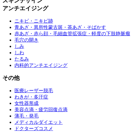
スキンデザイン
アンチエイジング
ニキビ・ニキビ跡
青あざ・異所性蒙古斑・茶あざ・そばかす
赤あざ・赤ら顔・毛細血管拡張症・軽度の下肢静脈瘤
毛穴の開き
しみ
しわ
たるみ
内科的アンチエイジング
その他
医療レーザー脱毛
わきが・多汗症
女性器形成
美容点滴・疲労回復点滴
薄毛・発毛
メディカルダイエット
ドクターズコスメ