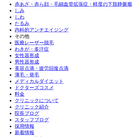
赤あざ・赤ら顔・毛細血管拡張症・軽度の下肢静脈瘤
しみ
しわ
たるみ
内科的アンチエイジング
その他
医療レーザー脱毛
わきが・多汗症
女性器形成
男性器形成
美容点滴・疲労回復点滴
薄毛・発毛
メディカルダイエット
ドクターズコスメ
料金
クリニックについて
クリニック紹介
院長ブログ
スタッフブログ
採用情報
新着情報